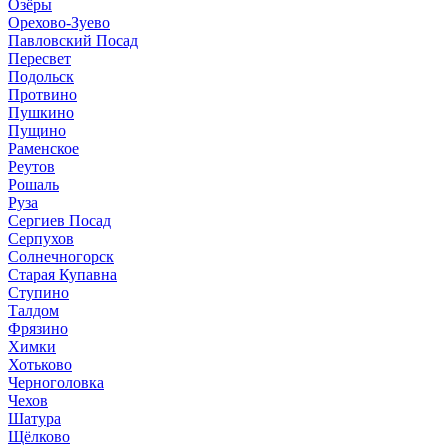
Озёры
Орехово-Зуево
Павловский Посад
Пересвет
Подольск
Протвино
Пушкино
Пущино
Раменское
Реутов
Рошаль
Руза
Сергиев Посад
Серпухов
Солнечногорск
Старая Купавна
Ступино
Талдом
Фрязино
Химки
Хотьково
Черноголовка
Чехов
Шатура
Щёлково