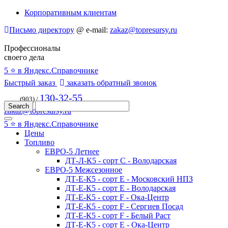
Корпоративным клиентам
Письмо директору
@
e-mail:
zakaz@topresursy.ru
Профессионалы
своего дела
5 ⭐️ в Яндекс.Справочнике
Быстрый заказ
заказать обратный звонок
130-32-55
(903) /
zakaz@topresursy.ru
5 ⭐️ в Яндекс.Справочнике
Цены
Топливо
ЕВРО-5 Летнее
ДТ-Л-К5 - сорт С - Володарская
ЕВРО-5 Межсезонное
ДТ-Е-К5 - сорт E - Московский НПЗ
ДТ-Е-К5 - сорт E - Володарская
ДТ-Е-К5 - сорт F - Ока-Центр
ДТ-Е-К5 - сорт F - Сергиев Посад
ДТ-Е-К5 - сорт F - Белый Раст
ДТ-Е-К5 - сорт E - Ока-Центр