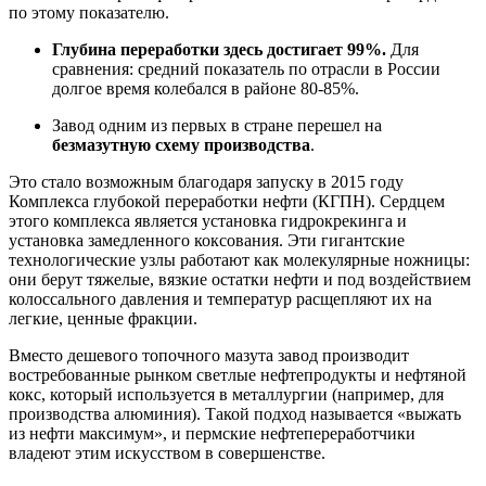
по этому показателю.
Глубина переработки здесь достигает 99%.
Для
сравнения: средний показатель по отрасли в России
долгое время колебался в районе 80-85%.
Завод одним из первых в стране перешел на
безмазутную схему производства
.
Это стало возможным благодаря запуску в 2015 году
Комплекса глубокой переработки нефти (КГПН). Сердцем
этого комплекса является установка гидрокрекинга и
установка замедленного коксования. Эти гигантские
технологические узлы работают как молекулярные ножницы:
они берут тяжелые, вязкие остатки нефти и под воздействием
колоссального давления и температур расщепляют их на
легкие, ценные фракции.
Вместо дешевого топочного мазута завод производит
востребованные рынком светлые нефтепродукты и нефтяной
кокс, который используется в металлургии (например, для
производства алюминия). Такой подход называется «выжать
из нефти максимум», и пермские нефтепереработчики
владеют этим искусством в совершенстве.