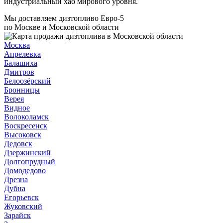
индустриальный хаб мирового уровня.
Мы доставляем дизтопливо Евро-5
по Москве и Московской области
Москва
Апрелевка
Балашиха
Дмитров
Белоозёрский
Бронницы
Верея
Видное
Волоколамск
Воскресенск
Высоковск
Дедовск
Дзержинский
Долгопрудный
Домодедово
Дрезна
Дубна
Егорьевск
Жуковский
Зарайск