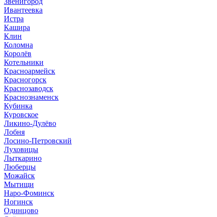
Звенигород
Ивантеевка
Истра
Кашира
Клин
Коломна
Королёв
Котельники
Красноармейск
Красногорск
Краснозаводск
Краснознаменск
Кубинка
Куровское
Ликино-Дулёво
Лобня
Лосино-Петровский
Луховицы
Лыткарино
Люберцы
Можайск
Мытищи
Наро-Фоминск
Ногинск
Одинцово