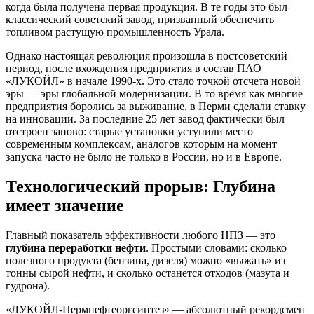
когда была получена первая продукция. В те годы это был
классический советский завод, призванный обеспечить
топливом растущую промышленность Урала.
Однако настоящая революция произошла в постсоветский
период, после вхождения предприятия в состав ПАО
«ЛУКОЙЛ» в начале 1990-х. Это стало точкой отсчета новой
эры — эры глобальной модернизации. В то время как многие
предприятия боролись за выживание, в Перми сделали ставку
на инновации. За последние 25 лет завод фактически был
отстроен заново: старые установки уступили место
современным комплексам, аналогов которым на момент
запуска часто не было не только в России, но и в Европе.
Технологический прорыв: Глубина
имеет значение
Главный показатель эффективности любого НПЗ — это
глубина переработки нефти
. Простыми словами: сколько
полезного продукта (бензина, дизеля) можно «выжать» из
тонны сырой нефти, и сколько останется отходов (мазута и
гудрона).
«ЛУКОЙЛ-Пермнефтеоргсинтез» — абсолютный рекордсмен