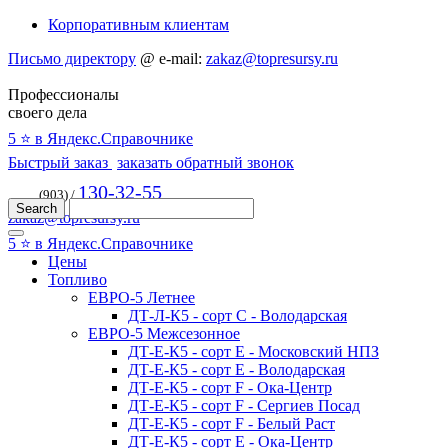
Корпоративным клиентам
Письмо директору
@
e-mail:
zakaz@topresursy.ru
Профессионалы
своего дела
5 ⭐️ в Яндекс.Справочнике
Быстрый заказ
заказать обратный звонок
130-32-55
(903) /
zakaz@topresursy.ru
5 ⭐️ в Яндекс.Справочнике
Цены
Топливо
ЕВРО-5 Летнее
ДТ-Л-К5 - сорт С - Володарская
ЕВРО-5 Межсезонное
ДТ-Е-К5 - сорт E - Московский НПЗ
ДТ-Е-К5 - сорт E - Володарская
ДТ-Е-К5 - сорт F - Ока-Центр
ДТ-Е-К5 - сорт F - Сергиев Посад
ДТ-Е-К5 - сорт F - Белый Раст
ДТ-Е-К5 - сорт E - Ока-Центр