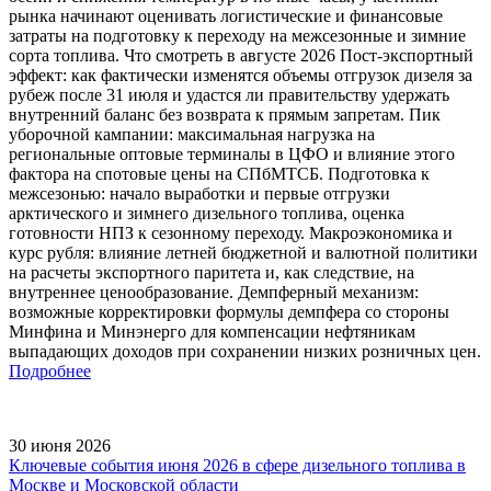
рынка начинают оценивать логистические и финансовые
затраты на подготовку к переходу на межсезонные и зимние
сорта топлива. Что смотреть в августе 2026 Пост-экспортный
эффект: как фактически изменятся объемы отгрузок дизеля за
рубеж после 31 июля и удастся ли правительству удержать
внутренний баланс без возврата к прямым запретам. Пик
уборочной кампании: максимальная нагрузка на
региональные оптовые терминалы в ЦФО и влияние этого
фактора на спотовые цены на СПбМТСБ. Подготовка к
межсезонью: начало выработки и первые отгрузки
арктического и зимнего дизельного топлива, оценка
готовности НПЗ к сезонному переходу. Макроэкономика и
курс рубля: влияние летней бюджетной и валютной политики
на расчеты экспортного паритета и, как следствие, на
внутреннее ценообразование. Демпферный механизм:
возможные корректировки формулы демпфера со стороны
Минфина и Минэнерго для компенсации нефтяникам
выпадающих доходов при сохранении низких розничных цен.
Подробнее
30 июня 2026
Ключевые события июня 2026 в сфере дизельного топлива в
Москве и Московской области