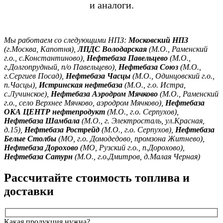
и аналоги.
Мы работаем со следующими НПЗ:
Московский НПЗ
(г.Москва, Капотня),
ЛПДС Володарская
(М.О., Раменский
г.о., с.Константиново),
Нефтебаза Павельцево
(М.О.,
г.Долгопрудный, п/о Павельцево),
Нефтебаза Союз
(М.О.,
г.Сергиев Посад),
Нефтебаза Часцы
(М.О., Одинцовский г.о.,
п.Часцы),
Истринская нефтебаза
(М.О., г.о. Истра,
с.Лучинское),
Нефтебаза Аэродром Мячково
(М.О., Раменский
г.о., село Верхнее Мячково, аэродром Мячково),
Нефтебаза
ОКА ЦЕНТР нефтепродукт
(М.О., г.о. Серпухов),
Нефтебаза Шамбала
(М.О., г. Электросталь, ул.Красная,
д.15),
Нефтебаза Рострейд
(М.О., г.о. Серпухов),
Нефтебаза
Белые Столбы
(МО, г.о. Домодедово, промзона Житнево),
Нефтебаза Дорохово
(МО, Рузский г.о., п.Дорохово),
Нефтебаза Сатурн
(М.О., г.о.Дмитров, д.Малая Черная)
Рассчитайте стоимость топлива и
доставки
Какая продукция нужна?