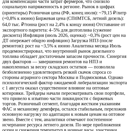
для компенсации части затрат фермеров, что снизило
социальную напряженность в регионе. Рынок в цифрах
(ориентиры) Розничная цена (РФ, конец июля): ~79,15 ₽/литр
(+0,8% к июню) Биржевая цена (СПбМТСБ, летний дизель):
64,0 тыс. ₽/тонна (рост на 2,4% к концу июня) Отставание от
экспортного паритета: 4–5% для дизтоплива (сужение
дисконта) Инфляция (июль 2026, оценка): ~0,3% (рост цен на
ДТ опережает общую инфляцию) Загрузка НПЗ (после
ремонтов): рост на ~3,5% к июню Аналитика месяца Июль
продемонстрировал, что внутренний рынок дизельного
топлива обладает достаточным запасом прочности. Синергия
двух факторов — завершения ремонтов на НПЗ и
накопленных за весну складских остатков — позволила
безболезненно удовлетворить резкий скачок спроса со
стороны аграрного сектора Москвы и Подмосковья. Однако
психологический фактор ожидаемой либерализации экспорта
с 1 августа оказал существенное влияние на оптовые
котировки. Трейдеры начали пересматривать свои портфели,
что привело к изъятию части ликвидности с биржевых
торгов. Розничный сегмент, благодаря жестким указаниям
ФАС и механизму демпфера, остался стабильным, переложив
основную нагрузку по адаптации к новым ценам на оптовое
звено. Вместе с тем, аналитики отмечают постепенное
исчерпание ресурса летнего дизеля. По мере приближения
осени и снижения температур в ночные часы, участники