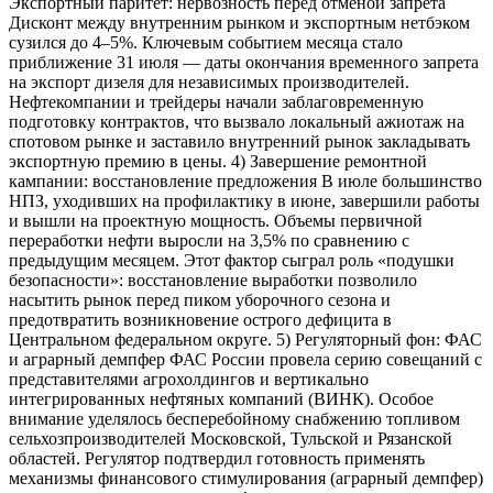
Экспортный паритет: нервозность перед отменой запрета
Дисконт между внутренним рынком и экспортным нетбэком
сузился до 4–5%. Ключевым событием месяца стало
приближение 31 июля — даты окончания временного запрета
на экспорт дизеля для независимых производителей.
Нефтекомпании и трейдеры начали заблаговременную
подготовку контрактов, что вызвало локальный ажиотаж на
спотовом рынке и заставило внутренний рынок закладывать
экспортную премию в цены. 4) Завершение ремонтной
кампании: восстановление предложения В июле большинство
НПЗ, уходивших на профилактику в июне, завершили работы
и вышли на проектную мощность. Объемы первичной
переработки нефти выросли на 3,5% по сравнению с
предыдущим месяцем. Этот фактор сыграл роль «подушки
безопасности»: восстановление выработки позволило
насытить рынок перед пиком уборочного сезона и
предотвратить возникновение острого дефицита в
Центральном федеральном округе. 5) Регуляторный фон: ФАС
и аграрный демпфер ФАС России провела серию совещаний с
представителями агрохолдингов и вертикально
интегрированных нефтяных компаний (ВИНК). Особое
внимание уделялось бесперебойному снабжению топливом
сельхозпроизводителей Московской, Тульской и Рязанской
областей. Регулятор подтвердил готовность применять
механизмы финансового стимулирования (аграрный демпфер)