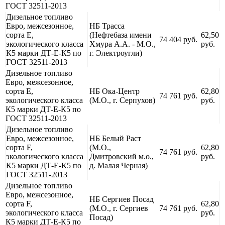
ГОСТ 32511-2013
Дизельное топливо
Евро, межсезонное,
НБ Трасса
сорта Е,
(Нефтебаза имени
62,50
74 404 руб.
экологического класса
Хмура А.А. - М.О.,
руб.
К5 марки ДТ-Е-К5 по
г. Электроугли)
ГОСТ 32511-2013
Дизельное топливо
Евро, межсезонное,
сорта Е,
НБ Ока-Центр
62,80
74 761 руб.
экологического класса
(М.О., г. Серпухов)
руб.
К5 марки ДТ-Е-К5 по
ГОСТ 32511-2013
Дизельное топливо
Евро, межсезонное,
НБ Белый Раст
сорта F,
(М.О.,
62,80
74 761 руб.
экологического класса
Дмитровский м.о.,
руб.
К5 марки ДТ-Е-К5 по
д. Малая Черная)
ГОСТ 32511-2013
Дизельное топливо
Евро, межсезонное,
НБ Сергиев Посад
сорта F,
62,80
(М.О., г. Сергиев
74 761 руб.
экологического класса
руб.
Посад)
К5 марки ДТ-Е-К5 по