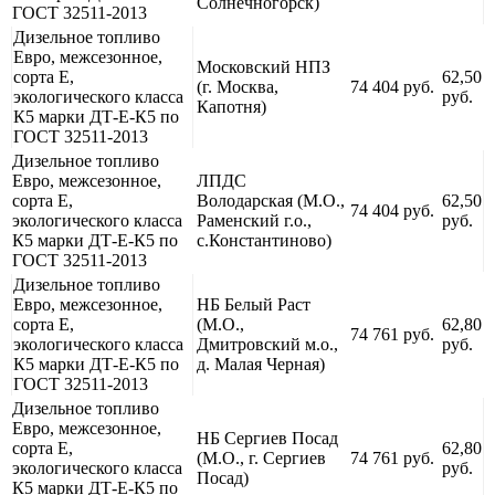
Солнечногорск)
ГОСТ 32511-2013
Дизельное топливо
Евро, межсезонное,
Московский НПЗ
сорта Е,
62,50
(г. Москва,
74 404 руб.
экологического класса
руб.
Капотня)
К5 марки ДТ-Е-К5 по
ГОСТ 32511-2013
Дизельное топливо
Евро, межсезонное,
ЛПДС
сорта Е,
Володарская (М.О.,
62,50
74 404 руб.
экологического класса
Раменский г.о.,
руб.
К5 марки ДТ-Е-К5 по
с.Константиново)
ГОСТ 32511-2013
Дизельное топливо
Евро, межсезонное,
НБ Белый Раст
сорта Е,
(М.О.,
62,80
74 761 руб.
экологического класса
Дмитровский м.о.,
руб.
К5 марки ДТ-Е-К5 по
д. Малая Черная)
ГОСТ 32511-2013
Дизельное топливо
Евро, межсезонное,
НБ Сергиев Посад
сорта Е,
62,80
(М.О., г. Сергиев
74 761 руб.
экологического класса
руб.
Посад)
К5 марки ДТ-Е-К5 по