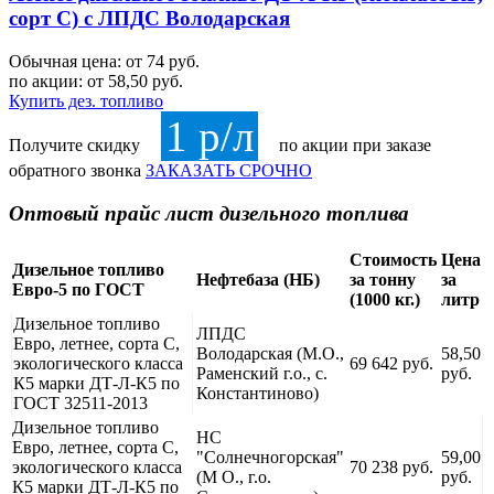
сорт С) с ЛПДС Володарская
Обычная цена: от 74 руб.
по акции:
от 58,50 руб.
Купить дез. топливо
1 р/л
Получите скидку
по акции при заказе
обратного звонка
ЗАКАЗАТЬ СРОЧНО
Оптовый прайс лист дизельного топлива
Стоимость
Цена
Дизельное топливо
Нефтебаза (НБ)
за тонну
за
Евро-5 по ГОСТ
(1000 кг.)
литр
Дизельное топливо
ЛПДС
Евро, летнее, сорта С,
Володарская (М.О.,
58,50
экологического класса
69 642 руб.
Раменский г.о., с.
руб.
К5 марки ДТ-Л-К5 по
Константиново)
ГОСТ 32511-2013
Дизельное топливо
НС
Евро, летнее, сорта С,
"Солнечногорская"
59,00
экологического класса
70 238 руб.
(М О., г.о.
руб.
К5 марки ДТ-Л-К5 по