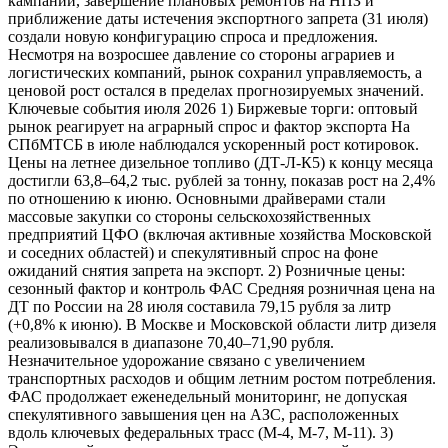
кампании, завершение плановых ремонтов на НПЗ и
приближение даты истечения экспортного запрета (31 июля)
создали новую конфигурацию спроса и предложения.
Несмотря на возросшее давление со стороны аграриев и
логистических компаний, рынок сохранил управляемость, а
ценовой рост остался в пределах прогнозируемых значений.
Ключевые события июля 2026 1) Биржевые торги: оптовый
рынок реагирует на аграрный спрос и фактор экспорта На
СПбМТСБ в июле наблюдался ускоренный рост котировок.
Цены на летнее дизельное топливо (ДТ-Л-К5) к концу месяца
достигли 63,8–64,2 тыс. рублей за тонну, показав рост на 2,4%
по отношению к июню. Основными драйверами стали
массовые закупки со стороны сельскохозяйственных
предприятий ЦФО (включая активные хозяйства Московской
и соседних областей) и спекулятивный спрос на фоне
ожиданий снятия запрета на экспорт. 2) Розничные цены:
сезонный фактор и контроль ФАС Средняя розничная цена на
ДТ по России на 28 июля составила 79,15 рубля за литр
(+0,8% к июню). В Москве и Московской области литр дизеля
реализовывался в диапазоне 70,40–71,90 рубля.
Незначительное удорожание связано с увеличением
транспортных расходов и общим летним ростом потребления.
ФАС продолжает еженедельный мониторинг, не допуская
спекулятивного завышения цен на АЗС, расположенных
вдоль ключевых федеральных трасс (М-4, М-7, М-11). 3)