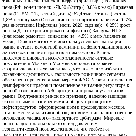
товарных запасов. Рынок в цифрах (ориентиры) Розничная
цена (РФ, конец июня): ~78,50 ₽/литр (+0,8% к маю) Биржевая
цена (СПбМТСБ, летний дизель): 62,4 тыс. ₽/тонна (рост на
1,8% к концу мая) Отставание от экспортного паритета: 6–7%
для дизтоплива Инфляция (июнь 2026, оценка): ~0,25% (рост
цен на ДТ синхронизирован с инфляцией) Загрузка НПЗ
(плановые ремонты): снижение на ~4,5% к маю Аналитика
месяца Главным итогом июня стала успешная адаптация
рынка к старту ремонтной кампании на фоне традиционного
летнего оживления в транспортном секторе. Рынок
продемонстрировал высокую эластичность: оптовые
покупатели в Москве и Московской области заранее
сформировали страховые запасы, что позволило избежать
локальных дефицитов. Стабильность розничного сегмента
обеспечена превентивными мерами ФАС. Угроза применения
демпферных штрафов и повышенное внимание регулятора к
ценообразованию на АЗС дисциплинировали участников
рынка. Внутренний рынок по-прежнему надежно защищен
экспортными ограничениями и общим профицитом
нефтепродуктов, сформированным в предыдущие месяцы.
Тем не менее, аналитики обращают внимание на постепенное
истощение «дешевого» экспортного арбитража. Мировые
цены на дистилляты остаются под давлением
геополитической неопределенности, что требует от
российских трейдеров гибкости в логистических цепочках.