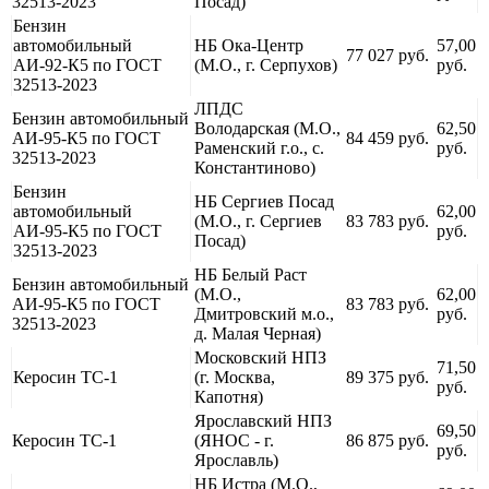
32513-2023
Посад)
Бензин
автомобильный
НБ Ока-Центр
57,00
77 027 руб.
АИ-92-К5 по ГОСТ
(М.О., г. Серпухов)
руб.
32513-2023
ЛПДС
Бензин автомобильный
Володарская (М.О.,
62,50
АИ-95-К5 по ГОСТ
84 459 руб.
Раменский г.о., с.
руб.
32513-2023
Константиново)
Бензин
НБ Сергиев Посад
автомобильный
62,00
(М.О., г. Сергиев
83 783 руб.
АИ-95-К5 по ГОСТ
руб.
Посад)
32513-2023
НБ Белый Раст
Бензин автомобильный
(М.О.,
62,00
АИ-95-К5 по ГОСТ
83 783 руб.
Дмитровский м.о.,
руб.
32513-2023
д. Малая Черная)
Московский НПЗ
71,50
Керосин ТС-1
(г. Москва,
89 375 руб.
руб.
Капотня)
Ярославский НПЗ
69,50
Керосин ТС-1
(ЯНОС - г.
86 875 руб.
руб.
Ярославль)
НБ Истра (М.О.,