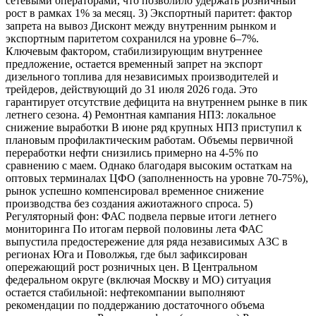
сетевыми операторами, что позволило удержать розничный
рост в рамках 1% за месяц. 3) Экспортный паритет: фактор
запрета на вывоз Дисконт между внутренним рынком и
экспортным паритетом сохранился на уровне 6–7%.
Ключевым фактором, стабилизирующим внутреннее
предложение, остается временный запрет на экспорт
дизельного топлива для независимых производителей и
трейдеров, действующий до 31 июля 2026 года. Это
гарантирует отсутствие дефицита на внутреннем рынке в пик
летнего сезона. 4) Ремонтная кампания НПЗ: локальное
снижение выработки В июне ряд крупных НПЗ приступил к
плановым профилактическим работам. Объемы первичной
переработки нефти снизились примерно на 4-5% по
сравнению с маем. Однако благодаря высоким остаткам на
оптовых терминалах ЦФО (заполненность на уровне 70-75%),
рынок успешно компенсировал временное снижение
производства без создания ажиотажного спроса. 5)
Регуляторный фон: ФАС подвела первые итоги летнего
мониторинга По итогам первой половины лета ФАС
выпустила предостережение для ряда независимых АЗС в
регионах Юга и Поволжья, где был зафиксирован
опережающий рост розничных цен. В Центральном
федеральном округе (включая Москву и МО) ситуация
остается стабильной: нефтекомпании выполняют
рекомендации по поддержанию достаточного объема