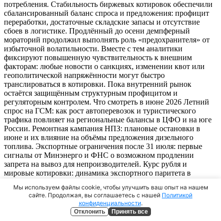
потребления. Стабильность биржевых котировок обеспечили
сбалансированный баланс спроса и предложения: профицит
переработки, достаточные складские запасы и отсутствие
сбоев в логистике. Продлённый до осени демпферный
мораторий продолжил выполнять роль «предохранителя» от
избыточной волатильности. Вместе с тем аналитики
фиксируют повышенную чувствительность к внешним
факторам: любые новости о санкциях, изменении квот или
геополитической напряжённости могут быстро
транслироваться в котировки. Пока внутренний рынок
остаётся защищённым структурным профицитом и
регуляторным контролем. Что смотреть в июне 2026 Летний
спрос на ГСМ: как рост автоперевозок и туристического
трафика повлияет на региональные балансы в ЦФО и на юге
России. Ремонтная кампания НПЗ: плановые остановки в
июне и их влияние на объёмы предложения дизельного
топлива. Экспортные ограничения после 31 июля: первые
сигналы от Минэнерго и ФНС о возможном продлении
запрета на вывоз для непроизводителей. Курс рубля и
мировые котировки: динамика экспортного паритета в
условиях летней волатильности на сырьевых рынках. Реакция
Мы используем файлы cookie, чтобы улучшить ваш опыт на нашем
ФАС на розницу: будут ли применены предупредительные
сайте. Продолжая, вы соглашаетесь с нашей
Политикой
меры при ускорении роста цен на АЗС в пиковый сезон.
конфиденциальности
.
Подробнее
Отклонить
Принять все