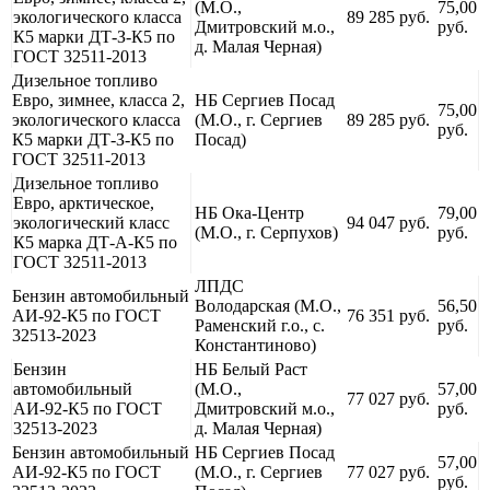
(М.О.,
75,00
экологического класса
89 285 руб.
Дмитровский м.о.,
руб.
К5 марки ДТ-З-К5 по
д. Малая Черная)
ГОСТ 32511-2013
Дизельное топливо
Евро, зимнее, класса 2,
НБ Сергиев Посад
75,00
экологического класса
(М.О., г. Сергиев
89 285 руб.
руб.
К5 марки ДТ-З-К5 по
Посад)
ГОСТ 32511-2013
Дизельное топливо
Евро, арктическое,
НБ Ока-Центр
79,00
экологический класс
94 047 руб.
(М.О., г. Серпухов)
руб.
К5 марка ДТ-А-К5 по
ГОСТ 32511-2013
ЛПДС
Бензин автомобильный
Володарская (М.О.,
56,50
АИ-92-К5 по ГОСТ
76 351 руб.
Раменский г.о., с.
руб.
32513-2023
Константиново)
Бензин
НБ Белый Раст
автомобильный
(М.О.,
57,00
77 027 руб.
АИ-92-К5 по ГОСТ
Дмитровский м.о.,
руб.
32513-2023
д. Малая Черная)
Бензин автомобильный
НБ Сергиев Посад
57,00
АИ-92-К5 по ГОСТ
(М.О., г. Сергиев
77 027 руб.
руб.