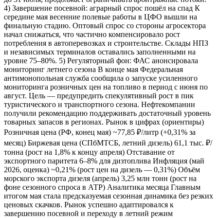
4) Завершение посевной: аграрный спрос пошёл на спад К
середине мая весенние полевые работы в ЦФО вышли на
финальную стадию. Оптовый спрос со стороны агросектора
начал снижаться, что частично компенсировало рост
потребления в автоперевозках и строительстве. Склады НПЗ
и независимых терминалов оставались заполненными на
уровне 75–80%. 5) Регуляторный фон: ФАС анонсировала
мониторинг летнего сезона В конце мая Федеральная
антимонопольная служба сообщила о запуске усиленного
мониторинга розничных цен на топливо в период с июня по
август. Цель — предупредить спекулятивный рост в пик
туристического и транспортного сезона. Нефтекомпании
получили рекомендацию поддерживать достаточный уровень
товарных запасов в регионах. Рынок в цифрах (ориентиры)
Розничная цена (РФ, конец мая) ~77,85 ₽/литр (+0,31% за
месяц) Биржевая цена (СПбМТСБ, летний дизель) 61,1 тыс. ₽/
тонна (рост на 1,8% к концу апреля) Отставание от
экспортного паритета 6–8% для дизтоплива Инфляция (май
2026, оценка) ~0,21% (рост цен на дизель — 0,31%) Объём
морского экспорта дизеля (апрель) 3,25 млн тонн (рост на
фоне сезонного спроса в АТР) Аналитика месяца Главным
итогом мая стала предсказуемая сезонная динамика без резких
ценовых скачков. Рынок успешно адаптировался к
завершению посевной и переходу в летний режим