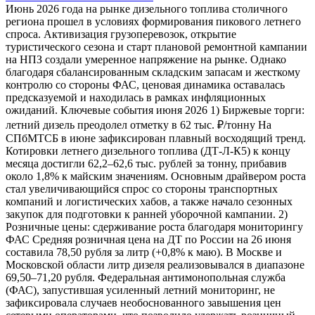
Июнь 2026 года на рынке дизельного топлива столичного
региона прошел в условиях формирования пикового летнего
спроса. Активизация грузоперевозок, открытие
туристического сезона и старт плановой ремонтной кампании
на НПЗ создали умеренное напряжение на рынке. Однако
благодаря сбалансированным складским запасам и жесткому
контролю со стороны ФАС, ценовая динамика оставалась
предсказуемой и находилась в рамках инфляционных
ожиданий. Ключевые события июня 2026 1) Биржевые торги:
летний дизель преодолел отметку в 62 тыс. ₽/тонну На
СПбМТСБ в июне зафиксирован плавный восходящий тренд.
Котировки летнего дизельного топлива (ДТ-Л-К5) к концу
месяца достигли 62,2–62,6 тыс. рублей за тонну, прибавив
около 1,8% к майским значениям. Основным драйвером роста
стал увеличивающийся спрос со стороны транспортных
компаний и логистических хабов, а также начало сезонных
закупок для подготовки к ранней уборочной кампании. 2)
Розничные цены: сдерживание роста благодаря мониторингу
ФАС Средняя розничная цена на ДТ по России на 26 июня
составила 78,50 рубля за литр (+0,8% к маю). В Москве и
Московской области литр дизеля реализовывался в диапазоне
69,50–71,20 рубля. Федеральная антимонопольная служба
(ФАС), запустившая усиленный летний мониторинг, не
зафиксировала случаев необоснованного завышения цен