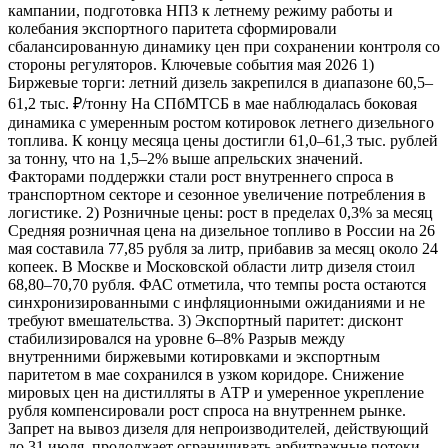
кампании, подготовка НПЗ к летнему режиму работы и
колебания экспортного паритета сформировали
сбалансированную динамику цен при сохранении контроля со
стороны регуляторов. Ключевые события мая 2026 1)
Биржевые торги: летний дизель закрепился в диапазоне 60,5–
61,2 тыс. ₽/тонну На СПбМТСБ в мае наблюдалась боковая
динамика с умеренным ростом котировок летнего дизельного
топлива. К концу месяца цены достигли 61,0–61,3 тыс. рублей
за тонну, что на 1,5–2% выше апрельских значений.
Факторами поддержки стали рост внутреннего спроса в
транспортном секторе и сезонное увеличение потребления в
логистике. 2) Розничные цены: рост в пределах 0,3% за месяц
Средняя розничная цена на дизельное топливо в России на 26
мая составила 77,85 рубля за литр, прибавив за месяц около 24
копеек. В Москве и Московской области литр дизеля стоил
68,80–70,70 рубля. ФАС отметила, что темпы роста остаются
синхронизированными с инфляционными ожиданиями и не
требуют вмешательства. 3) Экспортный паритет: дисконт
стабилизировался на уровне 6–8% Разрыв между
внутренними биржевыми котировками и экспортным
паритетом в мае сохранился в узком коридоре. Снижение
мировых цен на дистилляты в АТР и умеренное укрепление
рубля компенсировали рост спроса на внутреннем рынке.
Запрет на вывоз дизеля для непроизводителей, действующий
до 31 июля, продолжает ограничивать арбитражные потоки.