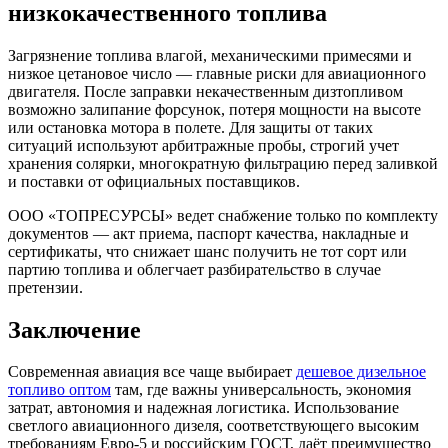
низкокачественного топлива
Загрязнение топлива влагой, механическими примесями и
низкое цетановое число — главные риски для авиационного
двигателя. После заправки некачественным дизтопливом
возможно залипание форсунок, потеря мощности на высоте
или остановка мотора в полете. Для защиты от таких
ситуаций используют арбитражные пробы, строгий учет
хранения солярки, многократную фильтрацию перед заливкой
и поставки от официальных поставщиков.
ООО «ТОПРЕСУРСЫ» ведет снабжение только по комплекту
документов — акт приема, паспорт качества, накладные и
сертификаты, что снижает шанс получить не тот сорт или
партию топлива и облегчает разбирательство в случае
претензии.
Заключение
Современная авиация все чаще выбирает
дешевое дизельное
топливо оптом
там, где важны универсальность, экономия
затрат, автономия и надежная логистика. Использование
светлого авиационного дизеля, соответствующего высоким
требованиям Евро-5 и российским ГОСТ, даёт преимущество