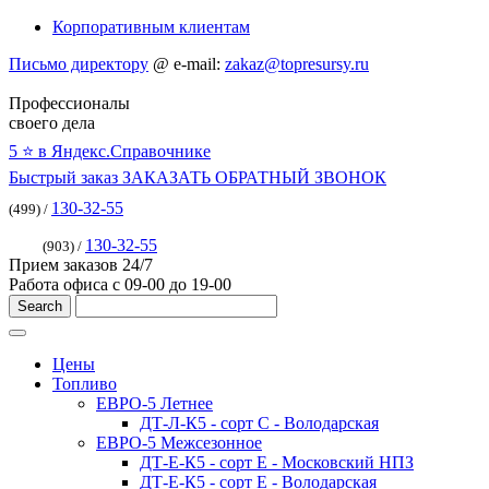
Корпоративным клиентам
Письмо директору
@
e-mail:
zakaz@topresursy.ru
Профессионалы
своего дела
5 ⭐️ в Яндекс.Справочнике
Быстрый заказ
ЗАКАЗАТЬ ОБРАТНЫЙ ЗВОНОК
130-32-55
(499) /
130-32-55
(903) /
Прием заказов 24/7
Работа офиса с 09-00 до 19-00
Цены
Топливо
ЕВРО-5 Летнее
ДТ-Л-К5 - сорт С - Володарская
ЕВРО-5 Межсезонное
ДТ-Е-К5 - сорт E - Московский НПЗ
ДТ-Е-К5 - сорт E - Володарская