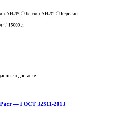
зин АИ-95
Бензин АИ-92
Керосин
л
15000 л
данные о доставке
й Раст — ГОСТ 32511-2013