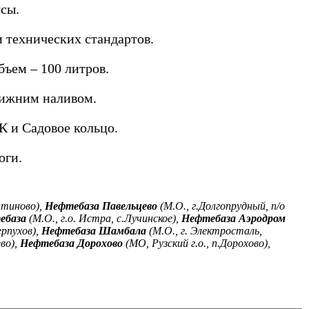
сы.
 технических стандартов.
ъем – 100 литров.
нижним наливом.
 и Садовое кольцо.
оги.
нтиново),
Нефтебаза Павельцево
(М.О., г.Долгопрудный, п/о
ебаза
(М.О., г.о. Истра, с.Лучинское),
Нефтебаза Аэродром
ерпухов),
Нефтебаза Шамбала
(М.О., г. Электросталь,
во),
Нефтебаза Дорохово
(МО, Рузский г.о., п.Дорохово),