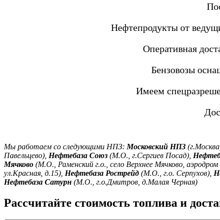
По
Нефтепродукты от ведущи
Оперативная дост
Бензовозы осна
Имеем спецразреше
Дос
Мы работаем со следующими НПЗ:
Московский НПЗ
(г.Москва
Павельцево),
Нефтебаза Союз
(М.О., г.Сергиев Посад),
Нефтеб
Мячково
(М.О., Раменский г.о., село Верхнее Мячково, аэродром
ул.Красная, д.15),
Нефтебаза Рострейд
(М.О., г.о. Серпухов),
Н
Нефтебаза Сатурн
(М.О., г.о.Дмитров, д.Малая Черная)
Рассчитайте стоимость топлива и дост