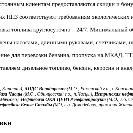
стоянным клиентам предоставляются скидки и бону
х НПЗ соответствуют требованиям экологических и
авка топлива круглосуточно – 24/7. Минимальный об
щены насосами, длинными рукавами, счетчиками, 
ние для перевозки бензина, пропуска на МКАД, ТТК
тавляем дизельное топливо, бензин, керосин и анал
, Капотня),
ЛПДС Володарская
(М.О., Раменский г.о., с.Конста
аза Часцы
(М.О., Одинцовский г.о., п.Часцы),
Истринская нефт
 Мячково),
Нефтебаза ОКА ЦЕНТР нефтепродукт
(М.О., г.о. С
ефтебаза Белые Столбы
(МО, г.о. Домодедово, промзона Житне
авки