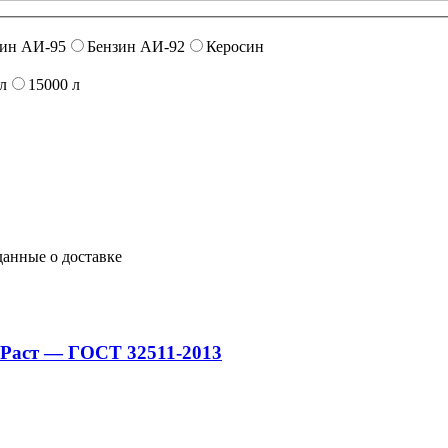
зин АИ-95
Бензин АИ-92
Керосин
л
15000 л
данные о доставке
й Раст — ГОСТ 32511-2013