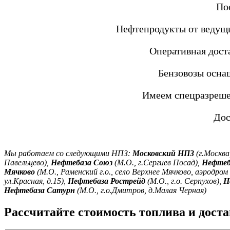
По
Нефтепродукты от ведущи
Оперативная дост
Бензовозы осна
Имеем спецразреше
Дос
Мы работаем со следующими НПЗ:
Московский НПЗ
(г.Москва
Павельцево),
Нефтебаза Союз
(М.О., г.Сергиев Посад),
Нефтеб
Мячково
(М.О., Раменский г.о., село Верхнее Мячково, аэродром
ул.Красная, д.15),
Нефтебаза Рострейд
(М.О., г.о. Серпухов),
Н
Нефтебаза Сатурн
(М.О., г.о.Дмитров, д.Малая Черная)
Рассчитайте стоимость топлива и дост