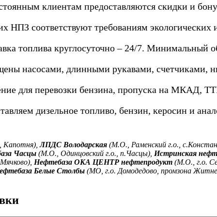
стоянным клиентам предоставляются скидки и бону
х НПЗ соответствуют требованиям экологических и
авка топлива круглосуточно – 24/7. Минимальный об
щены насосами, длинными рукавами, счетчиками, 
ние для перевозки бензина, пропуска на МКАД, ТТК
тавляем дизельное топливо, бензин, керосин и анал
, Капотня),
ЛПДС Володарская
(М.О., Раменский г.о., с.Конста
аза Часцы
(М.О., Одинцовский г.о., п.Часцы),
Истринская нефт
 Мячково),
Нефтебаза ОКА ЦЕНТР нефтепродукт
(М.О., г.о. С
ефтебаза Белые Столбы
(МО, г.о. Домодедово, промзона Житне
авки