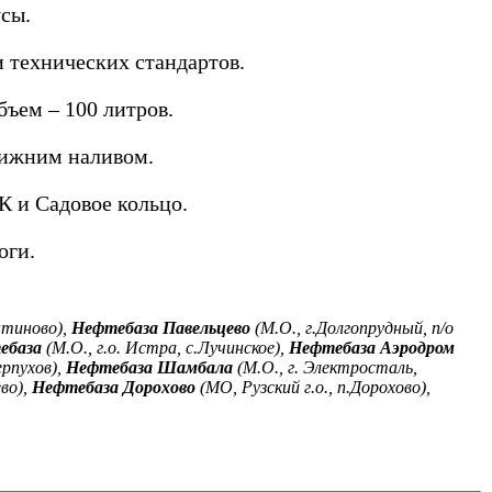
сы.
 технических стандартов.
ъем – 100 литров.
нижним наливом.
 и Садовое кольцо.
оги.
нтиново),
Нефтебаза Павельцево
(М.О., г.Долгопрудный, п/о
ебаза
(М.О., г.о. Истра, с.Лучинское),
Нефтебаза Аэродром
ерпухов),
Нефтебаза Шамбала
(М.О., г. Электросталь,
во),
Нефтебаза Дорохово
(МО, Рузский г.о., п.Дорохово),