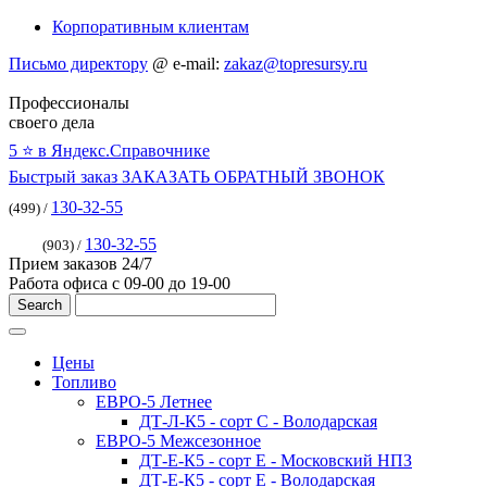
Корпоративным клиентам
Письмо директору
@
e-mail:
zakaz@topresursy.ru
Профессионалы
своего дела
5 ⭐️ в Яндекс.Справочнике
Быстрый заказ
ЗАКАЗАТЬ ОБРАТНЫЙ ЗВОНОК
130-32-55
(499) /
130-32-55
(903) /
Прием заказов 24/7
Работа офиса с 09-00 до 19-00
Цены
Топливо
ЕВРО-5 Летнее
ДТ-Л-К5 - сорт С - Володарская
ЕВРО-5 Межсезонное
ДТ-Е-К5 - сорт E - Московский НПЗ
ДТ-Е-К5 - сорт E - Володарская