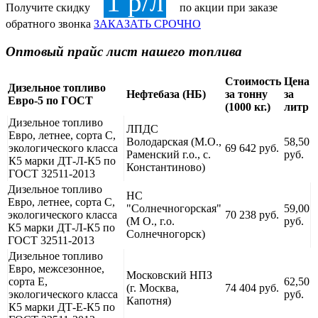
1 р/л
Получите скидку
по акции при заказе
обратного звонка
ЗАКАЗАТЬ СРОЧНО
Оптовый прайс лист нашего топлива
Стоимость
Цена
Дизельное топливо
Нефтебаза (НБ)
за тонну
за
Евро-5 по ГОСТ
(1000 кг.)
литр
Дизельное топливо
ЛПДС
Евро, летнее, сорта С,
Володарская (М.О.,
58,50
экологического класса
69 642 руб.
Раменский г.о., с.
руб.
К5 марки ДТ-Л-К5 по
Константиново)
ГОСТ 32511-2013
Дизельное топливо
НС
Евро, летнее, сорта С,
"Солнечногорская"
59,00
экологического класса
70 238 руб.
(М О., г.о.
руб.
К5 марки ДТ-Л-К5 по
Солнечногорск)
ГОСТ 32511-2013
Дизельное топливо
Евро, межсезонное,
Московский НПЗ
сорта Е,
62,50
(г. Москва,
74 404 руб.
экологического класса
руб.
Капотня)
К5 марки ДТ-Е-К5 по