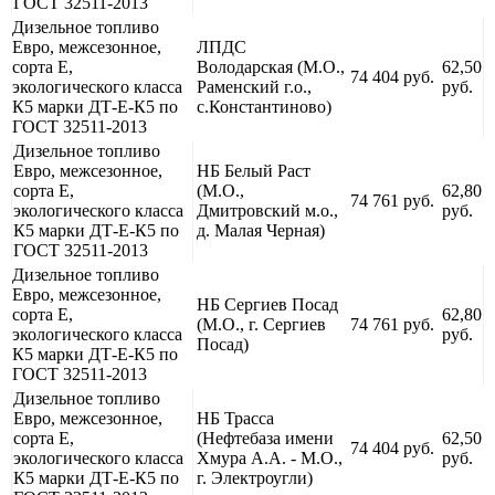
ГОСТ 32511-2013
Дизельное топливо
Евро, межсезонное,
ЛПДС
сорта Е,
Володарская (М.О.,
62,50
74 404 руб.
экологического класса
Раменский г.о.,
руб.
К5 марки ДТ-Е-К5 по
с.Константиново)
ГОСТ 32511-2013
Дизельное топливо
Евро, межсезонное,
НБ Белый Раст
сорта Е,
(М.О.,
62,80
74 761 руб.
экологического класса
Дмитровский м.о.,
руб.
К5 марки ДТ-Е-К5 по
д. Малая Черная)
ГОСТ 32511-2013
Дизельное топливо
Евро, межсезонное,
НБ Сергиев Посад
сорта Е,
62,80
(М.О., г. Сергиев
74 761 руб.
экологического класса
руб.
Посад)
К5 марки ДТ-Е-К5 по
ГОСТ 32511-2013
Дизельное топливо
Евро, межсезонное,
НБ Трасса
сорта Е,
(Нефтебаза имени
62,50
74 404 руб.
экологического класса
Хмура А.А. - М.О.,
руб.
К5 марки ДТ-Е-К5 по
г. Электроугли)