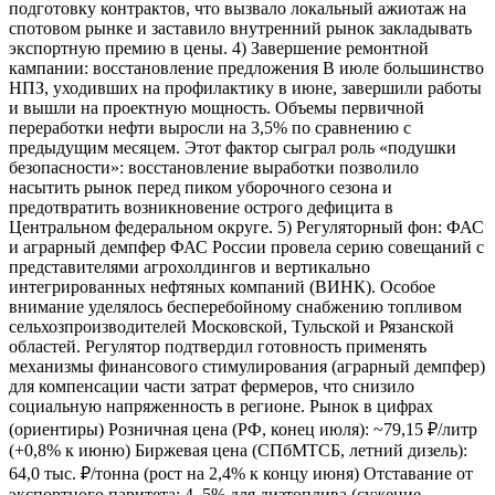
подготовку контрактов, что вызвало локальный ажиотаж на
спотовом рынке и заставило внутренний рынок закладывать
экспортную премию в цены. 4) Завершение ремонтной
кампании: восстановление предложения В июле большинство
НПЗ, уходивших на профилактику в июне, завершили работы
и вышли на проектную мощность. Объемы первичной
переработки нефти выросли на 3,5% по сравнению с
предыдущим месяцем. Этот фактор сыграл роль «подушки
безопасности»: восстановление выработки позволило
насытить рынок перед пиком уборочного сезона и
предотвратить возникновение острого дефицита в
Центральном федеральном округе. 5) Регуляторный фон: ФАС
и аграрный демпфер ФАС России провела серию совещаний с
представителями агрохолдингов и вертикально
интегрированных нефтяных компаний (ВИНК). Особое
внимание уделялось бесперебойному снабжению топливом
сельхозпроизводителей Московской, Тульской и Рязанской
областей. Регулятор подтвердил готовность применять
механизмы финансового стимулирования (аграрный демпфер)
для компенсации части затрат фермеров, что снизило
социальную напряженность в регионе. Рынок в цифрах
(ориентиры) Розничная цена (РФ, конец июля): ~79,15 ₽/литр
(+0,8% к июню) Биржевая цена (СПбМТСБ, летний дизель):
64,0 тыс. ₽/тонна (рост на 2,4% к концу июня) Отставание от
экспортного паритета: 4–5% для дизтоплива (сужение