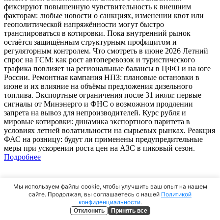
фиксируют повышенную чувствительность к внешним
факторам: любые новости о санкциях, изменении квот или
геополитической напряжённости могут быстро
транслироваться в котировки. Пока внутренний рынок
остаётся защищённым структурным профицитом и
регуляторным контролем. Что смотреть в июне 2026 Летний
спрос на ГСМ: как рост автоперевозок и туристического
трафика повлияет на региональные балансы в ЦФО и на юге
России. Ремонтная кампания НПЗ: плановые остановки в
июне и их влияние на объёмы предложения дизельного
топлива. Экспортные ограничения после 31 июля: первые
сигналы от Минэнерго и ФНС о возможном продлении
запрета на вывоз для непроизводителей. Курс рубля и
мировые котировки: динамика экспортного паритета в
условиях летней волатильности на сырьевых рынках. Реакция
ФАС на розницу: будут ли применены предупредительные
меры при ускорении роста цен на АЗС в пиковый сезон.
Подробнее
Мы используем файлы cookie, чтобы улучшить ваш опыт на нашем
30 апреля 2026
сайте. Продолжая, вы соглашаетесь с нашей
Политикой
Ключевые события апреля 2026 в сфере дизельного топлива в
конфиденциальности
.
Москве и Московской области
Отклонить
Принять все
Апрель 2026 года для дизельного рынка столичного региона