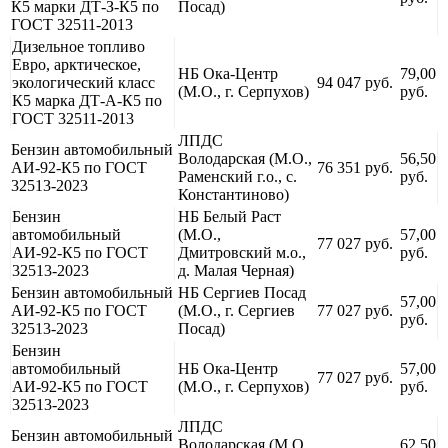
К5 марки ДТ-З-К5 по
Посад)
ГОСТ 32511-2013
Дизельное топливо
Евро, арктическое,
НБ Ока-Центр
79,00
экологический класс
94 047 руб.
(М.О., г. Серпухов)
руб.
К5 марка ДТ-А-К5 по
ГОСТ 32511-2013
ЛПДС
Бензин автомобильный
Володарская (М.О.,
56,50
АИ-92-К5 по ГОСТ
76 351 руб.
Раменский г.о., с.
руб.
32513-2023
Константиново)
Бензин
НБ Белый Раст
автомобильный
(М.О.,
57,00
77 027 руб.
АИ-92-К5 по ГОСТ
Дмитровский м.о.,
руб.
32513-2023
д. Малая Черная)
Бензин автомобильный
НБ Сергиев Посад
57,00
АИ-92-К5 по ГОСТ
(М.О., г. Сергиев
77 027 руб.
руб.
32513-2023
Посад)
Бензин
автомобильный
НБ Ока-Центр
57,00
77 027 руб.
АИ-92-К5 по ГОСТ
(М.О., г. Серпухов)
руб.
32513-2023
ЛПДС
Бензин автомобильный
Володарская (М.О.,
62,50