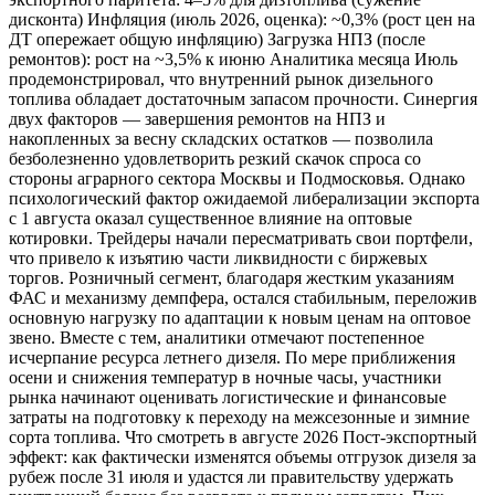
дисконта) Инфляция (июль 2026, оценка): ~0,3% (рост цен на
ДТ опережает общую инфляцию) Загрузка НПЗ (после
ремонтов): рост на ~3,5% к июню Аналитика месяца Июль
продемонстрировал, что внутренний рынок дизельного
топлива обладает достаточным запасом прочности. Синергия
двух факторов — завершения ремонтов на НПЗ и
накопленных за весну складских остатков — позволила
безболезненно удовлетворить резкий скачок спроса со
стороны аграрного сектора Москвы и Подмосковья. Однако
психологический фактор ожидаемой либерализации экспорта
с 1 августа оказал существенное влияние на оптовые
котировки. Трейдеры начали пересматривать свои портфели,
что привело к изъятию части ликвидности с биржевых
торгов. Розничный сегмент, благодаря жестким указаниям
ФАС и механизму демпфера, остался стабильным, переложив
основную нагрузку по адаптации к новым ценам на оптовое
звено. Вместе с тем, аналитики отмечают постепенное
исчерпание ресурса летнего дизеля. По мере приближения
осени и снижения температур в ночные часы, участники
рынка начинают оценивать логистические и финансовые
затраты на подготовку к переходу на межсезонные и зимние
сорта топлива. Что смотреть в августе 2026 Пост-экспортный
эффект: как фактически изменятся объемы отгрузок дизеля за
рубеж после 31 июля и удастся ли правительству удержать