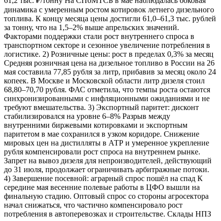
61,2 тыс. ₽/тонну На СПбМТСБ в мае наблюдалась боковая
динамика с умеренным ростом котировок летнего дизельного
топлива. К концу месяца цены достигли 61,0–61,3 тыс. рублей
за тонну, что на 1,5–2% выше апрельских значений.
Факторами поддержки стали рост внутреннего спроса в
транспортном секторе и сезонное увеличение потребления в
логистике. 2) Розничные цены: рост в пределах 0,3% за месяц
Средняя розничная цена на дизельное топливо в России на 26
мая составила 77,85 рубля за литр, прибавив за месяц около 24
копеек. В Москве и Московской области литр дизеля стоил
68,80–70,70 рубля. ФАС отметила, что темпы роста остаются
синхронизированными с инфляционными ожиданиями и не
требуют вмешательства. 3) Экспортный паритет: дисконт
стабилизировался на уровне 6–8% Разрыв между
внутренними биржевыми котировками и экспортным
паритетом в мае сохранился в узком коридоре. Снижение
мировых цен на дистилляты в АТР и умеренное укрепление
рубля компенсировали рост спроса на внутреннем рынке.
Запрет на вывоз дизеля для непроизводителей, действующий
до 31 июля, продолжает ограничивать арбитражные потоки.
4) Завершение посевной: аграрный спрос пошёл на спад К
середине мая весенние полевые работы в ЦФО вышли на
финальную стадию. Оптовый спрос со стороны агросектора
начал снижаться, что частично компенсировало рост
потребления в автоперевозках и строительстве. Склады НПЗ