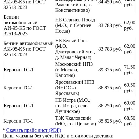
АИ-95-К5 по ГОСТ
84 459 руб.
Раменский г.о., с.
руб.
32513-2023
Константиново)
Бензин
НБ Сергиев Посад
автомобильный
62,00
(М.О., г. Сергиев
83 783 руб.
АИ-95-К5 по ГОСТ
руб.
Посад)
32513-2023
НБ Белый Раст
Бензин автомобильный
(М.О.,
62,00
АИ-95-К5 по ГОСТ
83 783 руб.
Дмитровский м.о.,
руб.
32513-2023
д. Малая Черная)
Московский НПЗ
71,50
Керосин ТС-1
(г. Москва,
89 375 руб.
руб.
Капотня)
Ярославский НПЗ
69,50
Керосин ТС-1
(ЯНОС - г.
86 875 руб.
руб.
Ярославль)
НБ Истра (М.О.,
69,00
Керосин ТС-1
г.о. Истра, село
86 250 руб.
руб.
Лучинское)
ТЗК Чкаловский
68,50
Керосин ТС-1
85 625 руб.
(МО, г.о. Щелково)
руб.
*
Скачать прайс лист (PDF)
Цены указаны без учёта НДС и стоимости доставки