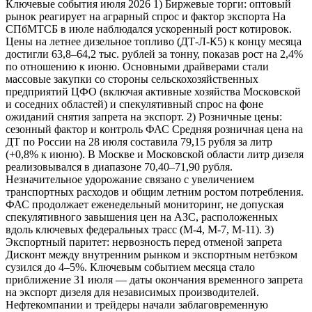
Ключевые события июля 2026 1) Биржевые торги: оптовый
рынок реагирует на аграрный спрос и фактор экспорта На
СПбМТСБ в июле наблюдался ускоренный рост котировок.
Цены на летнее дизельное топливо (ДТ-Л-К5) к концу месяца
достигли 63,8–64,2 тыс. рублей за тонну, показав рост на 2,4%
по отношению к июню. Основными драйверами стали
массовые закупки со стороны сельскохозяйственных
предприятий ЦФО (включая активные хозяйства Московской
и соседних областей) и спекулятивный спрос на фоне
ожиданий снятия запрета на экспорт. 2) Розничные цены:
сезонный фактор и контроль ФАС Средняя розничная цена на
ДТ по России на 28 июля составила 79,15 рубля за литр
(+0,8% к июню). В Москве и Московской области литр дизеля
реализовывался в диапазоне 70,40–71,90 рубля.
Незначительное удорожание связано с увеличением
транспортных расходов и общим летним ростом потребления.
ФАС продолжает еженедельный мониторинг, не допуская
спекулятивного завышения цен на АЗС, расположенных
вдоль ключевых федеральных трасс (М-4, М-7, М-11). 3)
Экспортный паритет: нервозность перед отменой запрета
Дисконт между внутренним рынком и экспортным нетбэком
сузился до 4–5%. Ключевым событием месяца стало
приближение 31 июля — даты окончания временного запрета
на экспорт дизеля для независимых производителей.
Нефтекомпании и трейдеры начали заблаговременную