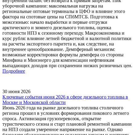
внутренний баланс без возврата к прямым запретам. Пик
уборочной кампании: максимальная нагрузка на
региональные оптовые терминалы в ЦФО и влияние этого
фактора на спотовые цены на СПбМТСБ. Подготовка к
межсезонью: начало выработки и первые отгрузки
арктического и зимнего дизельного топлива, оценка
готовности НПЗ к сезонному переходу. Макроэкономика и
курс рубля: влияние летней бюджетной и валютной политики
на расчеты экспортного паритета и, как следствие, на
внутреннее ценообразование. Демпферный механизм:
возможные корректировки формулы демпфера со стороны
Минфина и Минэнерго для компенсации нефтяникам
выпадающих доходов при сохранении низких розничных цен.
Подробнее
30 июня 2026
Ключевые события июня 2026 в сфере дизельного топлива в
Москве и Московской области
Июнь 2026 года на рынке дизельного топлива столичного
региона прошел в условиях формирования пикового летнего
спроса. Активизация грузоперевозок, открытие
туристического сезона и старт плановой ремонтной кампании
на НПЗ создали умеренное напряжение на рынке. Однако
благодаря сбалансированным складским запасам и жесткому