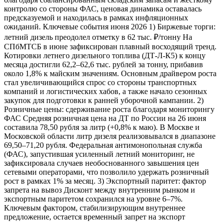
контролю со стороны ФАС, ценовая динамика оставалась
предсказуемой и находилась в рамках инфляционных
ожиданий. Ключевые события июня 2026 1) Биржевые торги:
летний дизель преодолел отметку в 62 тыс. ₽/тонну На
СПбМТСБ в июне зафиксирован плавный восходящий тренд.
Котировки летнего дизельного топлива (ДТ-Л-К5) к концу
месяца достигли 62,2–62,6 тыс. рублей за тонну, прибавив
около 1,8% к майским значениям. Основным драйвером роста
стал увеличивающийся спрос со стороны транспортных
компаний и логистических хабов, а также начало сезонных
закупок для подготовки к ранней уборочной кампании. 2)
Розничные цены: сдерживание роста благодаря мониторингу
ФАС Средняя розничная цена на ДТ по России на 26 июня
составила 78,50 рубля за литр (+0,8% к маю). В Москве и
Московской области литр дизеля реализовывался в диапазоне
69,50–71,20 рубля. Федеральная антимонопольная служба
(ФАС), запустившая усиленный летний мониторинг, не
зафиксировала случаев необоснованного завышения цен
сетевыми операторами, что позволило удержать розничный
рост в рамках 1% за месяц. 3) Экспортный паритет: фактор
запрета на вывоз Дисконт между внутренним рынком и
экспортным паритетом сохранился на уровне 6–7%.
Ключевым фактором, стабилизирующим внутреннее
предложение, остается временный запрет на экспорт