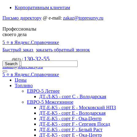
Корпоративным клиентам
Письмо директору
@
e-mail:
zakaz@topresursy.ru
Профессионалы
своего дела
5 ⭐️ в Яндекс.Справочнике
Быстрый заказ
заказать обратный звонок
130-32-55
(903) /
zakaz@topresursy.ru
5 ⭐️ в Яндекс.Справочнике
Цены
Топливо
ЕВРО-5 Летнее
ДТ-Л-К5 - сорт С - Володарская
ЕВРО-5 Межсезонное
ДТ-Е-К5 - сорт E - Московский НПЗ
ДТ-Е-К5 - сорт E - Володарская
ДТ-Е-К5 - сорт F - Ока-Центр
ДТ-Е-К5 - сорт F - Сергиев Посад
ДТ-Е-К5 - сорт F - Белый Раст
ДТ-Е-К5 - сорт E - Ока-Центр