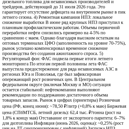
дизельного топлива для независимых производителей и
трейдеров, действующий до 31 июля 2026 года. Это
гарантирует отсутствие дефицита на внутреннем рынке в пик
летнего сезона. 4) Ремонтная кампания НПЗ: локальное
снижение выработки В июне ряд крупных НПЗ приступил к
плановым профилактическим работам. Объемы первичной
переработки нефти снизились примерно на 4-5% по
сравнению с маем. Однако благодаря высоким остаткам на
оптовых терминалах ЦФО (заполненность на уровне 70-75%),
рынок успешно компенсировал временное снижение
производства без создания ажиотажного спроса. 5)
Регуляторный фон: ФАС подвела первые итоги летнего
мониторинга По итогам первой половины лета ФАС
выпустила предостережение для ряда независимых АЗС в
регионах Юга и Поволжья, где был зафиксирован
опережающий рост розничных цен. В Центральном
федеральном округе (включая Москву и МО) ситуация
остается стабильной: нефтекомпании выполняют
рекомендации по поддержанию достаточного объема
товарных запасов. Рынок в цифрах (ориентиры) Розничная
цена (РФ, конец июня): ~78,50 ₽/литр (+0,8% к маю) Биржевая
цена (СПбМТСБ, летний дизель): 62,4 тыс. ₽/тонна (рост на
1,8% к концу мая) Отставание от экспортного паритета: 6–7%
для дизтоплива Инфляция (июнь 2026, оценка): ~0,25% (рост
цен на ДТ синхронизирован с инфляцией) Загрузка НПЗ