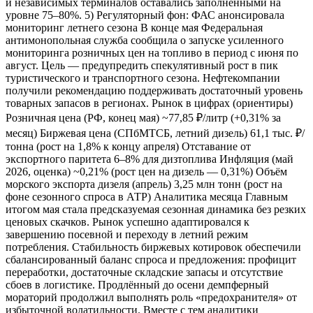
и независимых терминалов оставались заполненными на
уровне 75–80%. 5) Регуляторный фон: ФАС анонсировала
мониторинг летнего сезона В конце мая Федеральная
антимонопольная служба сообщила о запуске усиленного
мониторинга розничных цен на топливо в период с июня по
август. Цель — предупредить спекулятивный рост в пик
туристического и транспортного сезона. Нефтекомпании
получили рекомендацию поддерживать достаточный уровень
товарных запасов в регионах. Рынок в цифрах (ориентиры)
Розничная цена (РФ, конец мая) ~77,85 ₽/литр (+0,31% за
месяц) Биржевая цена (СПбМТСБ, летний дизель) 61,1 тыс. ₽/
тонна (рост на 1,8% к концу апреля) Отставание от
экспортного паритета 6–8% для дизтоплива Инфляция (май
2026, оценка) ~0,21% (рост цен на дизель — 0,31%) Объём
морского экспорта дизеля (апрель) 3,25 млн тонн (рост на
фоне сезонного спроса в АТР) Аналитика месяца Главным
итогом мая стала предсказуемая сезонная динамика без резких
ценовых скачков. Рынок успешно адаптировался к
завершению посевной и переходу в летний режим
потребления. Стабильность биржевых котировок обеспечили
сбалансированный баланс спроса и предложения: профицит
переработки, достаточные складские запасы и отсутствие
сбоев в логистике. Продлённый до осени демпферный
мораторий продолжил выполнять роль «предохранителя» от
избыточной волатильности. Вместе с тем аналитики