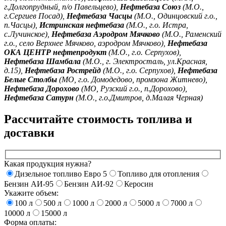
г.Долгопрудный, п/о Павельцево),
Нефтебаза Союз
(М.О.,
г.Сергиев Посад),
Нефтебаза Часцы
(М.О., Одинцовский г.о.,
п.Часцы),
Истринская нефтебаза
(М.О., г.о. Истра,
с.Лучинское),
Нефтебаза Аэродром Мячково
(М.О., Раменский
г.о., село Верхнее Мячково, аэродром Мячково),
Нефтебаза
ОКА ЦЕНТР нефтепродукт
(М.О., г.о. Серпухов),
Нефтебаза Шамбала
(М.О., г. Электросталь, ул.Красная,
д.15),
Нефтебаза Рострейд
(М.О., г.о. Серпухов),
Нефтебаза
Белые Столбы
(МО, г.о. Домодедово, промзона Житнево),
Нефтебаза Дорохово
(МО, Рузский г.о., п.Дорохово),
Нефтебаза Сатурн
(М.О., г.о.Дмитров, д.Малая Черная)
Рассчитайте стоимость топлива и
доставки
Какая продукция нужна?
Дизельное топливо Евро 5
Топливо для отопления
Бензин АИ-95
Бензин АИ-92
Керосин
Укажите объем:
100 л
500 л
1000 л
2000 л
5000 л
7000 л
10000 л
15000 л
Форма оплаты: