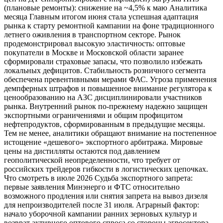
(плановые ремонты): снижение на ~4,5% к маю Аналитика
месяца Главным итогом июня стала успешная адаптация
рынка к старту ремонтной кампании на фоне традиционного
летнего оживления в транспортном секторе. Рынок
продемонстрировал высокую эластичность: оптовые
покупатели в Москве и Московской области заранее
сформировали страховые запасы, что позволило избежать
локальных дефицитов. Стабильность розничного сегмента
обеспечена превентивными мерами ФАС. Угроза применения
демпферных штрафов и повышенное внимание регулятора к
ценообразованию на АЗС дисциплинировали участников
рынка. Внутренний рынок по-прежнему надежно защищен
экспортными ограничениями и общим профицитом
нефтепродуктов, сформированным в предыдущие месяцы.
Тем не менее, аналитики обращают внимание на постепенное
истощение «дешевого» экспортного арбитража. Мировые
цены на дистилляты остаются под давлением
геополитической неопределенности, что требует от
российских трейдеров гибкости в логистических цепочках.
Что смотреть в июле 2026 Судьба экспортного запрета:
первые заявления Минэнерго и ФТС относительно
возможного продления или снятия запрета на вывоз дизеля
для непроизводителей после 31 июля. Аграрный фактор:
начало уборочной кампании ранних зерновых культур и
возврат активного оптового спроса со стороны агросектора