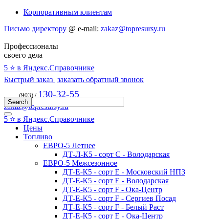
Корпоративным клиентам
Письмо директору
@
e-mail:
zakaz@topresursy.ru
Профессионалы
своего дела
5 ⭐️ в Яндекс.Справочнике
Быстрый заказ
заказать обратный звонок
130-32-55
(903) /
zakaz@topresursy.ru
5 ⭐️ в Яндекс.Справочнике
Цены
Топливо
ЕВРО-5 Летнее
ДТ-Л-К5 - сорт С - Володарская
ЕВРО-5 Межсезонное
ДТ-Е-К5 - сорт E - Московский НПЗ
ДТ-Е-К5 - сорт E - Володарская
ДТ-Е-К5 - сорт F - Ока-Центр
ДТ-Е-К5 - сорт F - Сергиев Посад
ДТ-Е-К5 - сорт F - Белый Раст
ДТ-Е-К5 - сорт E - Ока-Центр