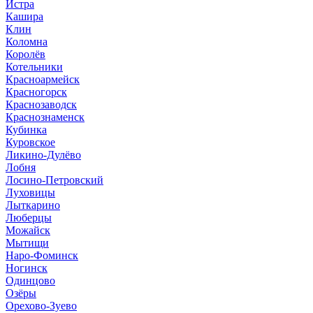
Истра
Кашира
Клин
Коломна
Королёв
Котельники
Красноармейск
Красногорск
Краснозаводск
Краснознаменск
Кубинка
Куровское
Ликино-Дулёво
Лобня
Лосино-Петровский
Луховицы
Лыткарино
Люберцы
Можайск
Мытищи
Наро-Фоминск
Ногинск
Одинцово
Озёры
Орехово-Зуево