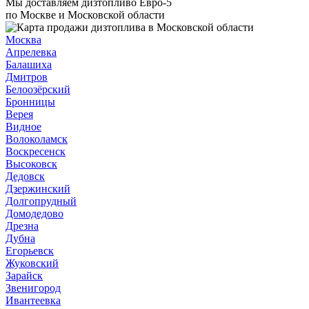
Мы доставляем дизтопливо Евро-5
по Москве и Московской области
Москва
Апрелевка
Балашиха
Дмитров
Белоозёрский
Бронницы
Верея
Видное
Волоколамск
Воскресенск
Высоковск
Дедовск
Дзержинский
Долгопрудный
Домодедово
Дрезна
Дубна
Егорьевск
Жуковский
Зарайск
Звенигород
Ивантеевка