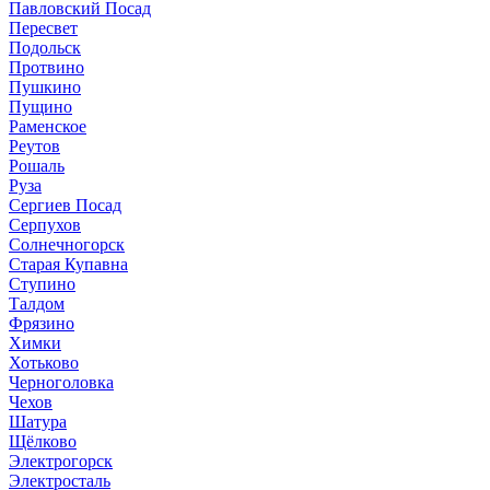
Павловский Посад
Пересвет
Подольск
Протвино
Пушкино
Пущино
Раменское
Реутов
Рошаль
Руза
Сергиев Посад
Серпухов
Солнечногорск
Старая Купавна
Ступино
Талдом
Фрязино
Химки
Хотьково
Черноголовка
Чехов
Шатура
Щёлково
Электрогорск
Электросталь