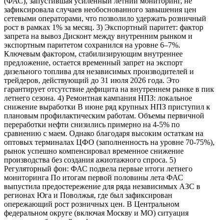
(ФАС), запустившая усиленный летний мониторинг, не
зафиксировала случаев необоснованного завышения цен
сетевыми операторами, что позволило удержать розничный
рост в рамках 1% за месяц. 3) Экспортный паритет: фактор
запрета на вывоз Дисконт между внутренним рынком и
экспортным паритетом сохранился на уровне 6–7%.
Ключевым фактором, стабилизирующим внутреннее
предложение, остается временный запрет на экспорт
дизельного топлива для независимых производителей и
трейдеров, действующий до 31 июля 2026 года. Это
гарантирует отсутствие дефицита на внутреннем рынке в пик
летнего сезона. 4) Ремонтная кампания НПЗ: локальное
снижение выработки В июне ряд крупных НПЗ приступил к
плановым профилактическим работам. Объемы первичной
переработки нефти снизились примерно на 4-5% по
сравнению с маем. Однако благодаря высоким остаткам на
оптовых терминалах ЦФО (заполненность на уровне 70-75%),
рынок успешно компенсировал временное снижение
производства без создания ажиотажного спроса. 5)
Регуляторный фон: ФАС подвела первые итоги летнего
мониторинга По итогам первой половины лета ФАС
выпустила предостережение для ряда независимых АЗС в
регионах Юга и Поволжья, где был зафиксирован
опережающий рост розничных цен. В Центральном
федеральном округе (включая Москву и МО) ситуация