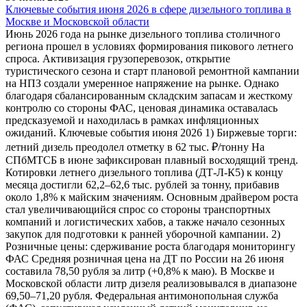
Ключевые события июня 2026 в сфере дизельного топлива в
Москве и Московской области
Июнь 2026 года на рынке дизельного топлива столичного
региона прошел в условиях формирования пикового летнего
спроса. Активизация грузоперевозок, открытие
туристического сезона и старт плановой ремонтной кампании
на НПЗ создали умеренное напряжение на рынке. Однако
благодаря сбалансированным складским запасам и жесткому
контролю со стороны ФАС, ценовая динамика оставалась
предсказуемой и находилась в рамках инфляционных
ожиданий. Ключевые события июня 2026 1) Биржевые торги:
летний дизель преодолел отметку в 62 тыс. ₽/тонну На
СПбМТСБ в июне зафиксирован плавный восходящий тренд.
Котировки летнего дизельного топлива (ДТ-Л-К5) к концу
месяца достигли 62,2–62,6 тыс. рублей за тонну, прибавив
около 1,8% к майским значениям. Основным драйвером роста
стал увеличивающийся спрос со стороны транспортных
компаний и логистических хабов, а также начало сезонных
закупок для подготовки к ранней уборочной кампании. 2)
Розничные цены: сдерживание роста благодаря мониторингу
ФАС Средняя розничная цена на ДТ по России на 26 июня
составила 78,50 рубля за литр (+0,8% к маю). В Москве и
Московской области литр дизеля реализовывался в диапазоне
69,50–71,20 рубля. Федеральная антимонопольная служба