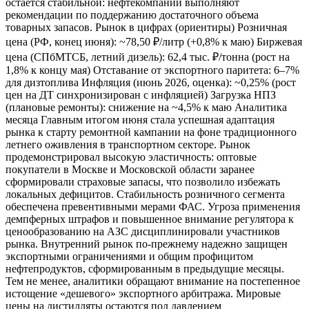
остается стабильной: нефтекомпании выполняют
рекомендации по поддержанию достаточного объема
товарных запасов. Рынок в цифрах (ориентиры) Розничная
цена (РФ, конец июня): ~78,50 ₽/литр (+0,8% к маю) Биржевая
цена (СПбМТСБ, летний дизель): 62,4 тыс. ₽/тонна (рост на
1,8% к концу мая) Отставание от экспортного паритета: 6–7%
для дизтоплива Инфляция (июнь 2026, оценка): ~0,25% (рост
цен на ДТ синхронизирован с инфляцией) Загрузка НПЗ
(плановые ремонты): снижение на ~4,5% к маю Аналитика
месяца Главным итогом июня стала успешная адаптация
рынка к старту ремонтной кампании на фоне традиционного
летнего оживления в транспортном секторе. Рынок
продемонстрировал высокую эластичность: оптовые
покупатели в Москве и Московской области заранее
сформировали страховые запасы, что позволило избежать
локальных дефицитов. Стабильность розничного сегмента
обеспечена превентивными мерами ФАС. Угроза применения
демпферных штрафов и повышенное внимание регулятора к
ценообразованию на АЗС дисциплинировали участников
рынка. Внутренний рынок по-прежнему надежно защищен
экспортными ограничениями и общим профицитом
нефтепродуктов, сформированным в предыдущие месяцы.
Тем не менее, аналитики обращают внимание на постепенное
истощение «дешевого» экспортного арбитража. Мировые
цены на дистилляты остаются под давлением