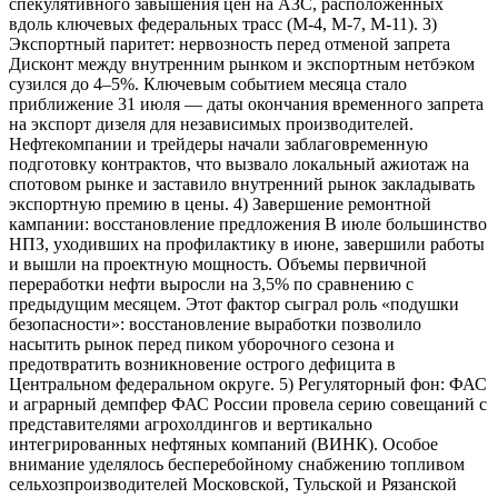
спекулятивного завышения цен на АЗС, расположенных
вдоль ключевых федеральных трасс (М-4, М-7, М-11). 3)
Экспортный паритет: нервозность перед отменой запрета
Дисконт между внутренним рынком и экспортным нетбэком
сузился до 4–5%. Ключевым событием месяца стало
приближение 31 июля — даты окончания временного запрета
на экспорт дизеля для независимых производителей.
Нефтекомпании и трейдеры начали заблаговременную
подготовку контрактов, что вызвало локальный ажиотаж на
спотовом рынке и заставило внутренний рынок закладывать
экспортную премию в цены. 4) Завершение ремонтной
кампании: восстановление предложения В июле большинство
НПЗ, уходивших на профилактику в июне, завершили работы
и вышли на проектную мощность. Объемы первичной
переработки нефти выросли на 3,5% по сравнению с
предыдущим месяцем. Этот фактор сыграл роль «подушки
безопасности»: восстановление выработки позволило
насытить рынок перед пиком уборочного сезона и
предотвратить возникновение острого дефицита в
Центральном федеральном округе. 5) Регуляторный фон: ФАС
и аграрный демпфер ФАС России провела серию совещаний с
представителями агрохолдингов и вертикально
интегрированных нефтяных компаний (ВИНК). Особое
внимание уделялось бесперебойному снабжению топливом
сельхозпроизводителей Московской, Тульской и Рязанской