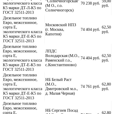
"Солнечногорская"
59,00
экологического класса
70 238 руб.
(М О., г.о.
руб.
К5 марки ДТ-Л-К5 по
Солнечногорск)
ГОСТ 32511-2013
Дизельное топливо
Евро, межсезонное,
Московский НПЗ
сорта Е,
62,50
(г. Москва,
74 404 руб.
экологического класса
руб.
Капотня)
К5 марки ДТ-Е-К5 по
ГОСТ 32511-2013
Дизельное топливо
Евро, межсезонное,
ЛПДС
сорта Е,
Володарская (М.О.,
62,50
74 404 руб.
экологического класса
Раменский г.о.,
руб.
К5 марки ДТ-Е-К5 по
с.Константиново)
ГОСТ 32511-2013
Дизельное топливо
Евро, межсезонное,
НБ Белый Раст
сорта Е,
(М.О.,
62,80
74 761 руб.
экологического класса
Дмитровский м.о.,
руб.
К5 марки ДТ-Е-К5 по
д. Малая Черная)
ГОСТ 32511-2013
Дизельное топливо
Евро, межсезонное,
НБ Сергиев Посад
сорта Е,
62,80