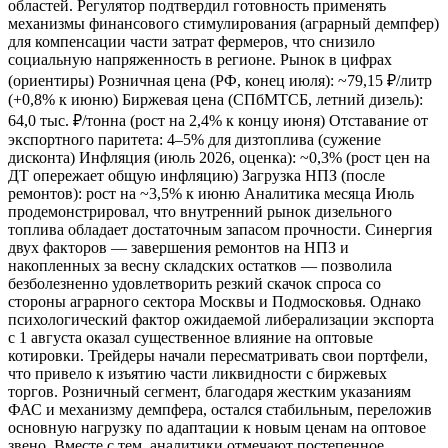
областей. Регулятор подтвердил готовность применять
механизмы финансового стимулирования (аграрный демпфер)
для компенсации части затрат фермеров, что снизило
социальную напряженность в регионе. Рынок в цифрах
(ориентиры) Розничная цена (РФ, конец июля): ~79,15 ₽/литр
(+0,8% к июню) Биржевая цена (СПбМТСБ, летний дизель):
64,0 тыс. ₽/тонна (рост на 2,4% к концу июня) Отставание от
экспортного паритета: 4–5% для дизтоплива (сужение
дисконта) Инфляция (июль 2026, оценка): ~0,3% (рост цен на
ДТ опережает общую инфляцию) Загрузка НПЗ (после
ремонтов): рост на ~3,5% к июню Аналитика месяца Июль
продемонстрировал, что внутренний рынок дизельного
топлива обладает достаточным запасом прочности. Синергия
двух факторов — завершения ремонтов на НПЗ и
накопленных за весну складских остатков — позволила
безболезненно удовлетворить резкий скачок спроса со
стороны аграрного сектора Москвы и Подмосковья. Однако
психологический фактор ожидаемой либерализации экспорта
с 1 августа оказал существенное влияние на оптовые
котировки. Трейдеры начали пересматривать свои портфели,
что привело к изъятию части ликвидности с биржевых
торгов. Розничный сегмент, благодаря жестким указаниям
ФАС и механизму демпфера, остался стабильным, переложив
основную нагрузку по адаптации к новым ценам на оптовое
звено. Вместе с тем, аналитики отмечают постепенное