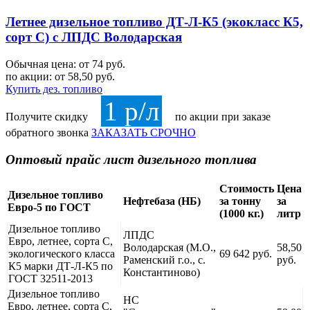
Летнее дизельное топливо ДТ-Л-К5 (экокласс К5,
сорт С) с ЛПДС Володарская
Обычная цена: от 74 руб.
по акции:
от 58,50 руб.
Купить дез. топливо
1 р/л
Получите скидку
по акции при заказе
обратного звонка
ЗАКАЗАТЬ СРОЧНО
Оптовый прайс лист дизельного топлива
Стоимость
Цена
Дизельное топливо
Нефтебаза (НБ)
за тонну
за
Евро-5 по ГОСТ
(1000 кг.)
литр
Дизельное топливо
ЛПДС
Евро, летнее, сорта С,
Володарская (М.О.,
58,50
экологического класса
69 642 руб.
Раменский г.о., с.
руб.
К5 марки ДТ-Л-К5 по
Константиново)
ГОСТ 32511-2013
Дизельное топливо
НС
Евро, летнее, сорта С,