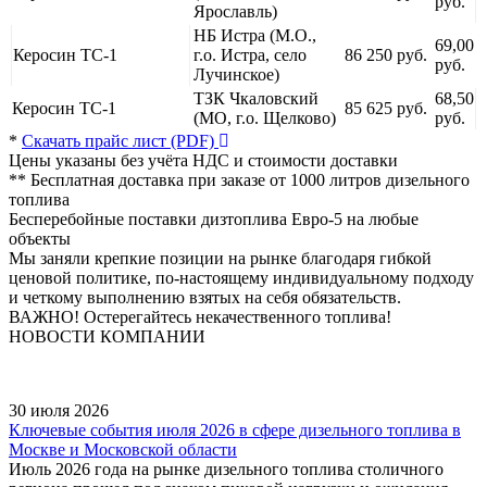
руб.
Ярославль)
НБ Истра (М.О.,
69,00
Керосин ТС-1
г.о. Истра, село
86 250 руб.
руб.
Лучинское)
ТЗК Чкаловский
68,50
Керосин ТС-1
85 625 руб.
(МО, г.о. Щелково)
руб.
*
Скачать прайс лист (PDF)
Цены указаны без учёта НДС и стоимости доставки
** Бесплатная доставка при заказе от 1000 литров дизельного
топлива
Бесперебойные поставки дизтоплива Евро-5
на любые
объекты
Мы заняли крепкие позиции на рынке благодаря гибкой
ценовой политике, по-настоящему индивидуальному подходу
и четкому выполнению взятых на себя обязательств.
ВАЖНО! Остерегайтесь некачественного топлива!
НОВОСТИ КОМПАНИИ
30 июля 2026
Ключевые события июля 2026 в сфере дизельного топлива в
Москве и Московской области
Июль 2026 года на рынке дизельного топлива столичного