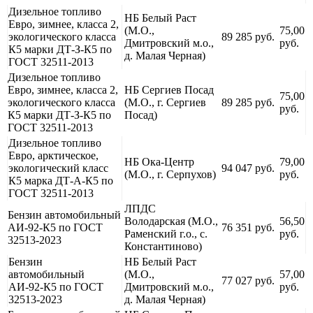
Дизельное топливо
НБ Белый Раст
Евро, зимнее, класса 2,
(М.О.,
75,00
экологического класса
89 285 руб.
Дмитровский м.о.,
руб.
К5 марки ДТ-З-К5 по
д. Малая Черная)
ГОСТ 32511-2013
Дизельное топливо
Евро, зимнее, класса 2,
НБ Сергиев Посад
75,00
экологического класса
(М.О., г. Сергиев
89 285 руб.
руб.
К5 марки ДТ-З-К5 по
Посад)
ГОСТ 32511-2013
Дизельное топливо
Евро, арктическое,
НБ Ока-Центр
79,00
экологический класс
94 047 руб.
(М.О., г. Серпухов)
руб.
К5 марка ДТ-А-К5 по
ГОСТ 32511-2013
ЛПДС
Бензин автомобильный
Володарская (М.О.,
56,50
АИ-92-К5 по ГОСТ
76 351 руб.
Раменский г.о., с.
руб.
32513-2023
Константиново)
Бензин
НБ Белый Раст
автомобильный
(М.О.,
57,00
77 027 руб.
АИ-92-К5 по ГОСТ
Дмитровский м.о.,
руб.
32513-2023
д. Малая Черная)