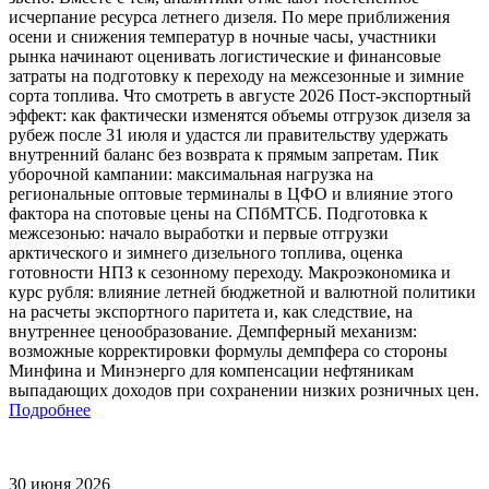
исчерпание ресурса летнего дизеля. По мере приближения
осени и снижения температур в ночные часы, участники
рынка начинают оценивать логистические и финансовые
затраты на подготовку к переходу на межсезонные и зимние
сорта топлива. Что смотреть в августе 2026 Пост-экспортный
эффект: как фактически изменятся объемы отгрузок дизеля за
рубеж после 31 июля и удастся ли правительству удержать
внутренний баланс без возврата к прямым запретам. Пик
уборочной кампании: максимальная нагрузка на
региональные оптовые терминалы в ЦФО и влияние этого
фактора на спотовые цены на СПбМТСБ. Подготовка к
межсезонью: начало выработки и первые отгрузки
арктического и зимнего дизельного топлива, оценка
готовности НПЗ к сезонному переходу. Макроэкономика и
курс рубля: влияние летней бюджетной и валютной политики
на расчеты экспортного паритета и, как следствие, на
внутреннее ценообразование. Демпферный механизм:
возможные корректировки формулы демпфера со стороны
Минфина и Минэнерго для компенсации нефтяникам
выпадающих доходов при сохранении низких розничных цен.
Подробнее
30 июня 2026