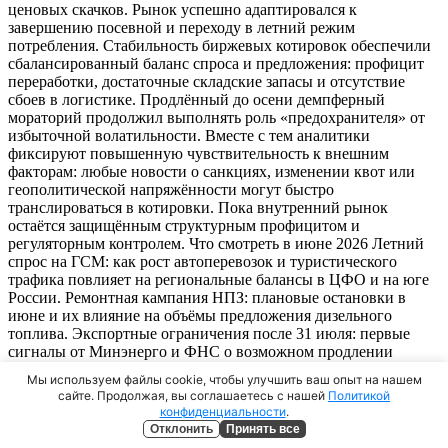
ценовых скачков. Рынок успешно адаптировался к
завершению посевной и переходу в летний режим
потребления. Стабильность биржевых котировок обеспечили
сбалансированный баланс спроса и предложения: профицит
переработки, достаточные складские запасы и отсутствие
сбоев в логистике. Продлённый до осени демпферный
мораторий продолжил выполнять роль «предохранителя» от
избыточной волатильности. Вместе с тем аналитики
фиксируют повышенную чувствительность к внешним
факторам: любые новости о санкциях, изменении квот или
геополитической напряжённости могут быстро
транслироваться в котировки. Пока внутренний рынок
остаётся защищённым структурным профицитом и
регуляторным контролем. Что смотреть в июне 2026 Летний
спрос на ГСМ: как рост автоперевозок и туристического
трафика повлияет на региональные балансы в ЦФО и на юге
России. Ремонтная кампания НПЗ: плановые остановки в
июне и их влияние на объёмы предложения дизельного
топлива. Экспортные ограничения после 31 июля: первые
сигналы от Минэнерго и ФНС о возможном продлении
запрета на вывоз для непроизводителей. Курс рубля и
Мы используем файлы cookie, чтобы улучшить ваш опыт на нашем
мировые котировки: динамика экспортного паритета в
сайте. Продолжая, вы соглашаетесь с нашей
Политикой
условиях летней волатильности на сырьевых рынках. Реакция
конфиденциальности
.
ФАС на розницу: будут ли применены предупредительные
Отклонить
Принять все
меры при ускорении роста цен на АЗС в пиковый сезон.