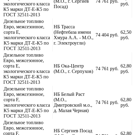
(М.О., г. Сергиев
74 761 руб.
экологического класса
руб.
Посад)
К5 марки ДТ-Е-К5 по
ГОСТ 32511-2013
Дизельное топливо
Евро, межсезонное,
НБ Трасса
сорта Е,
(Нефтебаза имени
62,50
74 404 руб.
экологического класса
Хмура А.А. - М.О.,
руб.
К5 марки ДТ-Е-К5 по
г. Электроугли)
ГОСТ 32511-2013
Дизельное топливо
Евро, межсезонное,
сорта Е,
НБ Ока-Центр
62,80
74 761 руб.
экологического класса
(М.О., г. Серпухов)
руб.
К5 марки ДТ-Е-К5 по
ГОСТ 32511-2013
Дизельное топливо
Евро, межсезонное,
НБ Белый Раст
сорта F,
(М.О.,
62,80
74 761 руб.
экологического класса
Дмитровский м.о.,
руб.
К5 марки ДТ-Е-К5 по
д. Малая Черная)
ГОСТ 32511-2013
Дизельное топливо
Евро, межсезонное,
НБ Сергиев Посад
сорта F,
62,80