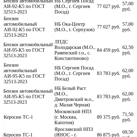
Бензин автомобильный
НБ Сергиев Посад
57,00
АИ-92-К5 по ГОСТ
(М.О., г. Сергиев
77 027 руб.
руб.
32513-2023
Посад)
Бензин
автомобильный
НБ Ока-Центр
57,00
77 027 руб.
АИ-92-К5 по ГОСТ
(М.О., г. Серпухов)
руб.
32513-2023
ЛПДС
Бензин автомобильный
Володарская (М.О.,
62,50
АИ-95-К5 по ГОСТ
84 459 руб.
Раменский г.о., с.
руб.
32513-2023
Константиново)
Бензин
НБ Сергиев Посад
автомобильный
62,00
(М.О., г. Сергиев
83 783 руб.
АИ-95-К5 по ГОСТ
руб.
Посад)
32513-2023
НБ Белый Раст
Бензин автомобильный
(М.О.,
62,00
АИ-95-К5 по ГОСТ
83 783 руб.
Дмитровский м.о.,
руб.
32513-2023
д. Малая Черная)
Московский НПЗ
71,50
Керосин ТС-1
(г. Москва,
89 375 руб.
руб.
Капотня)
Ярославский НПЗ
69,50
Керосин ТС-1
(ЯНОС - г.
86 875 руб.