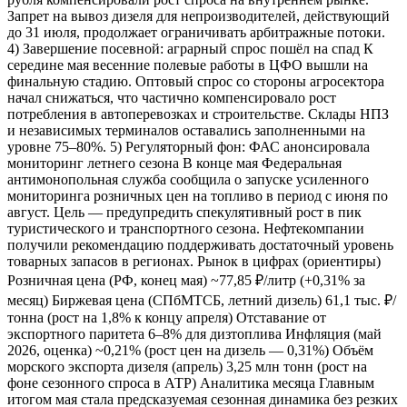
Запрет на вывоз дизеля для непроизводителей, действующий
до 31 июля, продолжает ограничивать арбитражные потоки.
4) Завершение посевной: аграрный спрос пошёл на спад К
середине мая весенние полевые работы в ЦФО вышли на
финальную стадию. Оптовый спрос со стороны агросектора
начал снижаться, что частично компенсировало рост
потребления в автоперевозках и строительстве. Склады НПЗ
и независимых терминалов оставались заполненными на
уровне 75–80%. 5) Регуляторный фон: ФАС анонсировала
мониторинг летнего сезона В конце мая Федеральная
антимонопольная служба сообщила о запуске усиленного
мониторинга розничных цен на топливо в период с июня по
август. Цель — предупредить спекулятивный рост в пик
туристического и транспортного сезона. Нефтекомпании
получили рекомендацию поддерживать достаточный уровень
товарных запасов в регионах. Рынок в цифрах (ориентиры)
Розничная цена (РФ, конец мая) ~77,85 ₽/литр (+0,31% за
месяц) Биржевая цена (СПбМТСБ, летний дизель) 61,1 тыс. ₽/
тонна (рост на 1,8% к концу апреля) Отставание от
экспортного паритета 6–8% для дизтоплива Инфляция (май
2026, оценка) ~0,21% (рост цен на дизель — 0,31%) Объём
морского экспорта дизеля (апрель) 3,25 млн тонн (рост на
фоне сезонного спроса в АТР) Аналитика месяца Главным
итогом мая стала предсказуемая сезонная динамика без резких