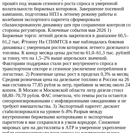
прошёл под знаком сезонного роста спроса и умеренной
волатильности биржевых котировок. Завершение посевной
кампании, подготовка НПЗ к летнему режиму работы и
колебания экспортного паритета сформировали
сбалансированную динамику цен при сохранении контроля со
стороны регуляторов. Ключевые события мая 2026 1)
Биржевые торги: летний дизель закрепился в диапазоне 60,5–
61,2 тыс. ₽/тонну На СПбМТСБ в мае наблюдалась боковая
динамика с умеренным ростом котировок летнего дизельного
топлива. К концу месяца цены достигли 61,0–61,3 тыс. рублей
за тонну, что на 1,5–2% выше апрельских значений.
Факторами поддержки стали рост внутреннего спроса в
транспортном секторе и сезонное увеличение потребления в
логистике. 2) Розничные цены: рост в пределах 0,3% за месяц
Средняя розничная цена на дизельное топливо в России на 26
мая составила 77,85 рубля за литр, прибавив за месяц около 24
копеек. В Москве и Московской области литр дизеля стоил
68,80–70,70 рубля. ФАС отметила, что темпы роста остаются
синхронизированными с инфляционными ожиданиями и не
требуют вмешательства. 3) Экспортный паритет: дисконт
стабилизировался на уровне 6–8% Разрыв между
внутренними биржевыми котировками и экспортным
паритетом в мае сохранился в узком коридоре. Снижение
мировых цен на дистилляты в АТР и умеренное укрепление
рубля компенсировали рост спроса на внутреннем рынке.