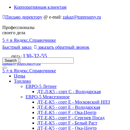
Корпоративным клиентам
Письмо директору
@
e-mail:
zakaz@topresursy.ru
Профессионалы
своего дела
5 ⭐️ в Яндекс.Справочнике
Быстрый заказ
заказать обратный звонок
130-32-55
(903) /
zakaz@topresursy.ru
5 ⭐️ в Яндекс.Справочнике
Цены
Топливо
ЕВРО-5 Летнее
ДТ-Л-К5 - сорт С - Володарская
ЕВРО-5 Межсезонное
ДТ-Е-К5 - сорт E - Московский НПЗ
ДТ-Е-К5 - сорт E - Володарская
ДТ-Е-К5 - сорт F - Ока-Центр
ДТ-Е-К5 - сорт F - Сергиев Посад
ДТ-Е-К5 - сорт F - Белый Раст
ДТ-Е-К5 - сорт E - Ока-Центр