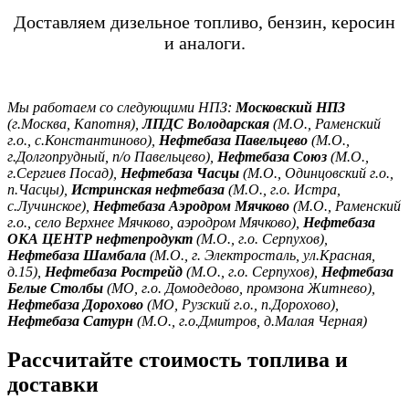
Доставляем дизельное топливо, бензин, керосин
и аналоги.
Мы работаем со следующими НПЗ:
Московский НПЗ
(г.Москва, Капотня),
ЛПДС Володарская
(М.О., Раменский
г.о., с.Константиново),
Нефтебаза Павельцево
(М.О.,
г.Долгопрудный, п/о Павельцево),
Нефтебаза Союз
(М.О.,
г.Сергиев Посад),
Нефтебаза Часцы
(М.О., Одинцовский г.о.,
п.Часцы),
Истринская нефтебаза
(М.О., г.о. Истра,
с.Лучинское),
Нефтебаза Аэродром Мячково
(М.О., Раменский
г.о., село Верхнее Мячково, аэродром Мячково),
Нефтебаза
ОКА ЦЕНТР нефтепродукт
(М.О., г.о. Серпухов),
Нефтебаза Шамбала
(М.О., г. Электросталь, ул.Красная,
д.15),
Нефтебаза Рострейд
(М.О., г.о. Серпухов),
Нефтебаза
Белые Столбы
(МО, г.о. Домодедово, промзона Житнево),
Нефтебаза Дорохово
(МО, Рузский г.о., п.Дорохово),
Нефтебаза Сатурн
(М.О., г.о.Дмитров, д.Малая Черная)
Рассчитайте стоимость топлива и
доставки