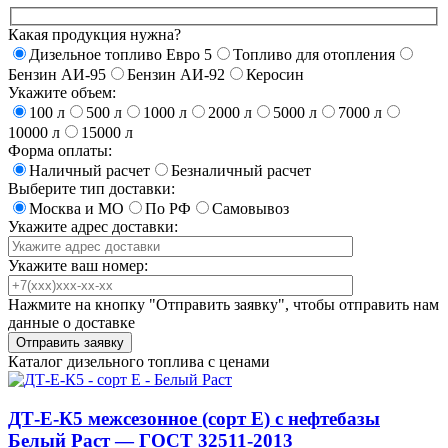
Какая продукция нужна?
Дизельное топливо Евро 5
Топливо для отопления
Бензин АИ-95
Бензин АИ-92
Керосин
Укажите объем:
100 л
500 л
1000 л
2000 л
5000 л
7000 л
10000 л
15000 л
Форма оплаты:
Наличный расчет
Безналичный расчет
Выберите тип доставки:
Москва и МО
По РФ
Самовывоз
Укажите адрес доставки:
Укажите ваш номер:
Нажмите на кнопку "Отправить заявку", чтобы отправить нам
данные о доставке
Каталог дизельного топлива с ценами
ДТ-Е-К5 межсезонное (сорт Е) с нефтебазы
Белый Раст — ГОСТ 32511-2013