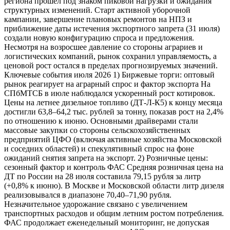
региона прошел под знаком пиковой нагрузки и ожидания
структурных изменений. Старт активной уборочной
кампании, завершение плановых ремонтов на НПЗ и
приближение даты истечения экспортного запрета (31 июля)
создали новую конфигурацию спроса и предложения.
Несмотря на возросшее давление со стороны аграриев и
логистических компаний, рынок сохранил управляемость, а
ценовой рост остался в пределах прогнозируемых значений.
Ключевые события июля 2026 1) Биржевые торги: оптовый
рынок реагирует на аграрный спрос и фактор экспорта На
СПбМТСБ в июле наблюдался ускоренный рост котировок.
Цены на летнее дизельное топливо (ДТ-Л-К5) к концу месяца
достигли 63,8–64,2 тыс. рублей за тонну, показав рост на 2,4%
по отношению к июню. Основными драйверами стали
массовые закупки со стороны сельскохозяйственных
предприятий ЦФО (включая активные хозяйства Московской
и соседних областей) и спекулятивный спрос на фоне
ожиданий снятия запрета на экспорт. 2) Розничные цены:
сезонный фактор и контроль ФАС Средняя розничная цена на
ДТ по России на 28 июля составила 79,15 рубля за литр
(+0,8% к июню). В Москве и Московской области литр дизеля
реализовывался в диапазоне 70,40–71,90 рубля.
Незначительное удорожание связано с увеличением
транспортных расходов и общим летним ростом потребления.
ФАС продолжает еженедельный мониторинг, не допуская