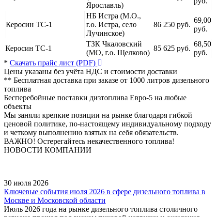
руб.
Ярославль)
НБ Истра (М.О.,
69,00
Керосин ТС-1
г.о. Истра, село
86 250 руб.
руб.
Лучинское)
ТЗК Чкаловский
68,50
Керосин ТС-1
85 625 руб.
(МО, г.о. Щелково)
руб.
*
Скачать прайс лист (PDF)
Цены указаны без учёта НДС и стоимости доставки
** Бесплатная доставка при заказе от 1000 литров дизельного
топлива
Бесперебойные поставки дизтоплива Евро-5
на любые
объекты
Мы заняли крепкие позиции на рынке благодаря гибкой
ценовой политике, по-настоящему индивидуальному подходу
и четкому выполнению взятых на себя обязательств.
ВАЖНО! Остерегайтесь некачественного топлива!
НОВОСТИ КОМПАНИИ
30 июля 2026
Ключевые события июля 2026 в сфере дизельного топлива в
Москве и Московской области
Июль 2026 года на рынке дизельного топлива столичного