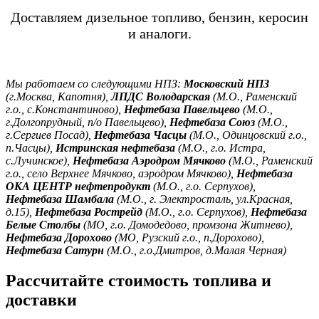
Доставляем дизельное топливо, бензин, керосин
и аналоги.
Мы работаем со следующими НПЗ:
Московский НПЗ
(г.Москва, Капотня),
ЛПДС Володарская
(М.О., Раменский
г.о., с.Константиново),
Нефтебаза Павельцево
(М.О.,
г.Долгопрудный, п/о Павельцево),
Нефтебаза Союз
(М.О.,
г.Сергиев Посад),
Нефтебаза Часцы
(М.О., Одинцовский г.о.,
п.Часцы),
Истринская нефтебаза
(М.О., г.о. Истра,
с.Лучинское),
Нефтебаза Аэродром Мячково
(М.О., Раменский
г.о., село Верхнее Мячково, аэродром Мячково),
Нефтебаза
ОКА ЦЕНТР нефтепродукт
(М.О., г.о. Серпухов),
Нефтебаза Шамбала
(М.О., г. Электросталь, ул.Красная,
д.15),
Нефтебаза Рострейд
(М.О., г.о. Серпухов),
Нефтебаза
Белые Столбы
(МО, г.о. Домодедово, промзона Житнево),
Нефтебаза Дорохово
(МО, Рузский г.о., п.Дорохово),
Нефтебаза Сатурн
(М.О., г.о.Дмитров, д.Малая Черная)
Рассчитайте стоимость топлива и
доставки