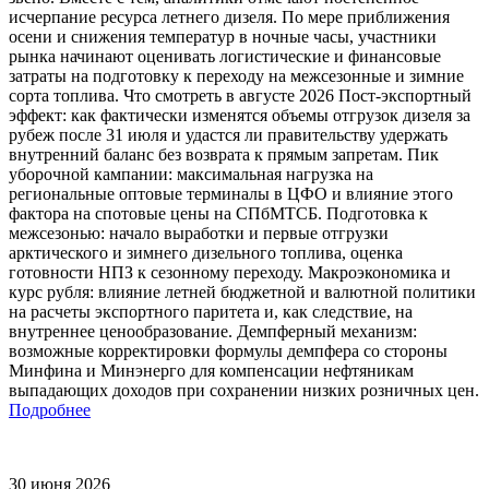
исчерпание ресурса летнего дизеля. По мере приближения
осени и снижения температур в ночные часы, участники
рынка начинают оценивать логистические и финансовые
затраты на подготовку к переходу на межсезонные и зимние
сорта топлива. Что смотреть в августе 2026 Пост-экспортный
эффект: как фактически изменятся объемы отгрузок дизеля за
рубеж после 31 июля и удастся ли правительству удержать
внутренний баланс без возврата к прямым запретам. Пик
уборочной кампании: максимальная нагрузка на
региональные оптовые терминалы в ЦФО и влияние этого
фактора на спотовые цены на СПбМТСБ. Подготовка к
межсезонью: начало выработки и первые отгрузки
арктического и зимнего дизельного топлива, оценка
готовности НПЗ к сезонному переходу. Макроэкономика и
курс рубля: влияние летней бюджетной и валютной политики
на расчеты экспортного паритета и, как следствие, на
внутреннее ценообразование. Демпферный механизм:
возможные корректировки формулы демпфера со стороны
Минфина и Минэнерго для компенсации нефтяникам
выпадающих доходов при сохранении низких розничных цен.
Подробнее
30 июня 2026