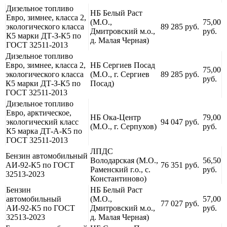
Дизельное топливо
НБ Белый Раст
Евро, зимнее, класса 2,
(М.О.,
75,00
экологического класса
89 285 руб.
Дмитровский м.о.,
руб.
К5 марки ДТ-З-К5 по
д. Малая Черная)
ГОСТ 32511-2013
Дизельное топливо
Евро, зимнее, класса 2,
НБ Сергиев Посад
75,00
экологического класса
(М.О., г. Сергиев
89 285 руб.
руб.
К5 марки ДТ-З-К5 по
Посад)
ГОСТ 32511-2013
Дизельное топливо
Евро, арктическое,
НБ Ока-Центр
79,00
экологический класс
94 047 руб.
(М.О., г. Серпухов)
руб.
К5 марка ДТ-А-К5 по
ГОСТ 32511-2013
ЛПДС
Бензин автомобильный
Володарская (М.О.,
56,50
АИ-92-К5 по ГОСТ
76 351 руб.
Раменский г.о., с.
руб.
32513-2023
Константиново)
Бензин
НБ Белый Раст
автомобильный
(М.О.,
57,00
77 027 руб.
АИ-92-К5 по ГОСТ
Дмитровский м.о.,
руб.
32513-2023
д. Малая Черная)