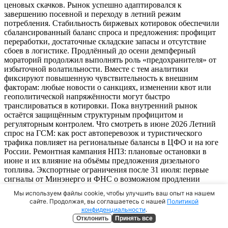
ценовых скачков. Рынок успешно адаптировался к
завершению посевной и переходу в летний режим
потребления. Стабильность биржевых котировок обеспечили
сбалансированный баланс спроса и предложения: профицит
переработки, достаточные складские запасы и отсутствие
сбоев в логистике. Продлённый до осени демпферный
мораторий продолжил выполнять роль «предохранителя» от
избыточной волатильности. Вместе с тем аналитики
фиксируют повышенную чувствительность к внешним
факторам: любые новости о санкциях, изменении квот или
геополитической напряжённости могут быстро
транслироваться в котировки. Пока внутренний рынок
остаётся защищённым структурным профицитом и
регуляторным контролем. Что смотреть в июне 2026 Летний
спрос на ГСМ: как рост автоперевозок и туристического
трафика повлияет на региональные балансы в ЦФО и на юге
России. Ремонтная кампания НПЗ: плановые остановки в
июне и их влияние на объёмы предложения дизельного
топлива. Экспортные ограничения после 31 июля: первые
сигналы от Минэнерго и ФНС о возможном продлении
запрета на вывоз для непроизводителей. Курс рубля и
Мы используем файлы cookie, чтобы улучшить ваш опыт на нашем
мировые котировки: динамика экспортного паритета в
сайте. Продолжая, вы соглашаетесь с нашей
Политикой
условиях летней волатильности на сырьевых рынках. Реакция
конфиденциальности
.
ФАС на розницу: будут ли применены предупредительные
Отклонить
Принять все
меры при ускорении роста цен на АЗС в пиковый сезон.