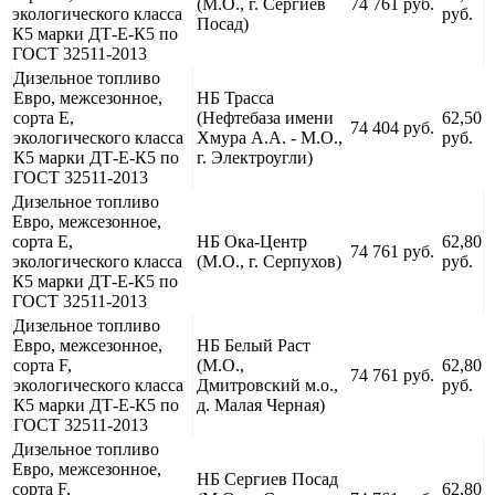
(М.О., г. Сергиев
74 761 руб.
экологического класса
руб.
Посад)
К5 марки ДТ-Е-К5 по
ГОСТ 32511-2013
Дизельное топливо
Евро, межсезонное,
НБ Трасса
сорта Е,
(Нефтебаза имени
62,50
74 404 руб.
экологического класса
Хмура А.А. - М.О.,
руб.
К5 марки ДТ-Е-К5 по
г. Электроугли)
ГОСТ 32511-2013
Дизельное топливо
Евро, межсезонное,
сорта Е,
НБ Ока-Центр
62,80
74 761 руб.
экологического класса
(М.О., г. Серпухов)
руб.
К5 марки ДТ-Е-К5 по
ГОСТ 32511-2013
Дизельное топливо
Евро, межсезонное,
НБ Белый Раст
сорта F,
(М.О.,
62,80
74 761 руб.
экологического класса
Дмитровский м.о.,
руб.
К5 марки ДТ-Е-К5 по
д. Малая Черная)
ГОСТ 32511-2013
Дизельное топливо
Евро, межсезонное,
НБ Сергиев Посад
сорта F,
62,80