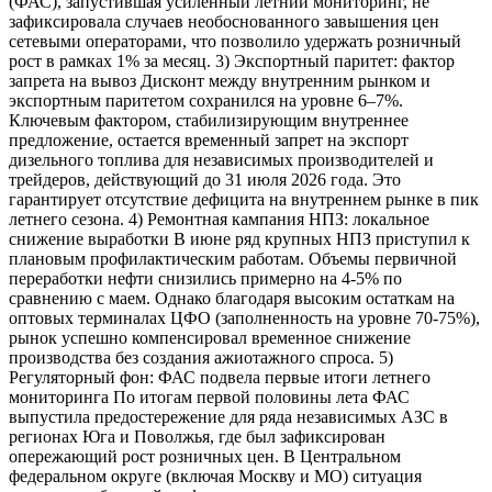
(ФАС), запустившая усиленный летний мониторинг, не
зафиксировала случаев необоснованного завышения цен
сетевыми операторами, что позволило удержать розничный
рост в рамках 1% за месяц. 3) Экспортный паритет: фактор
запрета на вывоз Дисконт между внутренним рынком и
экспортным паритетом сохранился на уровне 6–7%.
Ключевым фактором, стабилизирующим внутреннее
предложение, остается временный запрет на экспорт
дизельного топлива для независимых производителей и
трейдеров, действующий до 31 июля 2026 года. Это
гарантирует отсутствие дефицита на внутреннем рынке в пик
летнего сезона. 4) Ремонтная кампания НПЗ: локальное
снижение выработки В июне ряд крупных НПЗ приступил к
плановым профилактическим работам. Объемы первичной
переработки нефти снизились примерно на 4-5% по
сравнению с маем. Однако благодаря высоким остаткам на
оптовых терминалах ЦФО (заполненность на уровне 70-75%),
рынок успешно компенсировал временное снижение
производства без создания ажиотажного спроса. 5)
Регуляторный фон: ФАС подвела первые итоги летнего
мониторинга По итогам первой половины лета ФАС
выпустила предостережение для ряда независимых АЗС в
регионах Юга и Поволжья, где был зафиксирован
опережающий рост розничных цен. В Центральном
федеральном округе (включая Москву и МО) ситуация