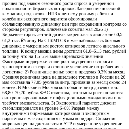
прошёл под знаком сезонного роста спроса и умеренной
волатильности биржевых котировок. Завершение посевной
кампании, подготовка НПЗ к летнему режиму работы и
колебания экспортного паритета сформировали
сбалансированную динамику цен при сохранении контроля со
стороны регуляторов. Ключевые события мая 2026 1)
Биржевые торги: летний дизель закрепился в диапазоне 60,5–
61,2 тыс. ₽/тонну На СПбМТСБ в мае наблюдалась боковая
динамика с умеренным ростом котировок летнего дизельного
топлива. К концу месяца цены достигли 61,0–61,3 тыс. рублей
за тонну, что на 1,5–2% выше апрельских значений.
Факторами поддержки стали рост внутреннего спроса в
транспортном секторе и сезонное увеличение потребления в
логистике. 2) Розничные цены: рост в пределах 0,3% за месяц
Средняя розничная цена на дизельное топливо в России на 26
мая составила 77,85 рубля за литр, прибавив за месяц около 24
копеек. В Москве и Московской области литр дизеля стоил
68,80–70,70 рубля. ФАС отметила, что темпы роста остаются
синхронизированными с инфляционными ожиданиями и не
требуют вмешательства. 3) Экспортный паритет: дисконт
стабилизировался на уровне 6–8% Разрыв между
внутренними биржевыми котировками и экспортным
паритетом в мае сохранился в узком коридоре. Снижение
мировых цен на дистилляты в АТР и умеренное укрепление
рубля компенсировали рост спроса на внутреннем рынке.