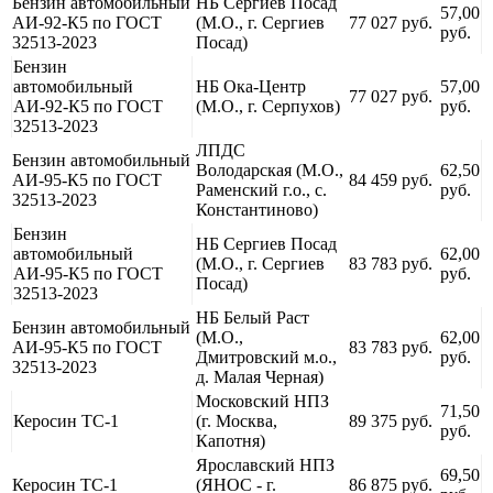
Бензин автомобильный
НБ Сергиев Посад
57,00
АИ-92-К5 по ГОСТ
(М.О., г. Сергиев
77 027 руб.
руб.
32513-2023
Посад)
Бензин
автомобильный
НБ Ока-Центр
57,00
77 027 руб.
АИ-92-К5 по ГОСТ
(М.О., г. Серпухов)
руб.
32513-2023
ЛПДС
Бензин автомобильный
Володарская (М.О.,
62,50
АИ-95-К5 по ГОСТ
84 459 руб.
Раменский г.о., с.
руб.
32513-2023
Константиново)
Бензин
НБ Сергиев Посад
автомобильный
62,00
(М.О., г. Сергиев
83 783 руб.
АИ-95-К5 по ГОСТ
руб.
Посад)
32513-2023
НБ Белый Раст
Бензин автомобильный
(М.О.,
62,00
АИ-95-К5 по ГОСТ
83 783 руб.
Дмитровский м.о.,
руб.
32513-2023
д. Малая Черная)
Московский НПЗ
71,50
Керосин ТС-1
(г. Москва,
89 375 руб.
руб.
Капотня)
Ярославский НПЗ
69,50
Керосин ТС-1
(ЯНОС - г.
86 875 руб.