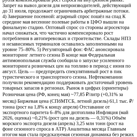
Запрет на вывоз дизеля для непроизводителей, действующий
до 31 июля, продолжает ограничивать арбитражные потоки.
4) Завершение посевной: аграрный спрос пошёл на спад К
середине мая весенние полевые работы в ЦФО вышли на
финальную стадию. Оптовый спрос со стороны агросектора
начал снижаться, что частично компенсировало рост
потребления в автоперевозках и строительстве. Склады НПЗ
и независимых терминалов оставались заполненными на
уровне 75–80%. 5) Регуляторный фон: ФАС анонсировала
мониторинг летнего сезона В конце мая Федеральная
антимонопольная служба сообщила о запуске усиленного
мониторинга розничных цен на топливо в период с июня по
август. Цель — предупредить спекулятивный рост в пик
туристического и транспортного сезона. Нефтекомпании
получили рекомендацию поддерживать достаточный уровень
товарных запасов в регионах. Рынок в цифрах (ориентиры)
Розничная цена (РФ, конец мая) ~77,85 ₽/литр (+0,31% за
месяц) Биржевая цена (СПбМТСБ, летний дизель) 61,1 тыс. ₽/
тонна (рост на 1,8% к концу апреля) Отставание от
экспортного паритета 6–8% для дизтоплива Инфляция (май
2026, оценка) ~0,21% (рост цен на дизель — 0,31%) Объём
морского экспорта дизеля (апрель) 3,25 млн тонн (рост на
фоне сезонного спроса в АТР) Аналитика месяца Главным
итогом мая стала предсказуемая сезонная динамика без резких