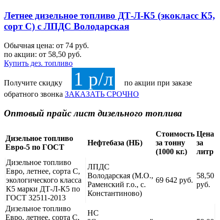
Летнее дизельное топливо ДТ-Л-К5 (экокласс К5,
сорт С) с ЛПДС Володарская
Обычная цена: от 74 руб.
по акции:
от 58,50 руб.
Купить дез. топливо
1 р/л
Получите скидку
по акции при заказе
обратного звонка
ЗАКАЗАТЬ СРОЧНО
Оптовый прайс лист дизельного топлива
Стоимость
Цена
Дизельное топливо
Нефтебаза (НБ)
за тонну
за
Евро-5 по ГОСТ
(1000 кг.)
литр
Дизельное топливо
ЛПДС
Евро, летнее, сорта С,
Володарская (М.О.,
58,50
экологического класса
69 642 руб.
Раменский г.о., с.
руб.
К5 марки ДТ-Л-К5 по
Константиново)
ГОСТ 32511-2013
Дизельное топливо
НС
Евро, летнее, сорта С,