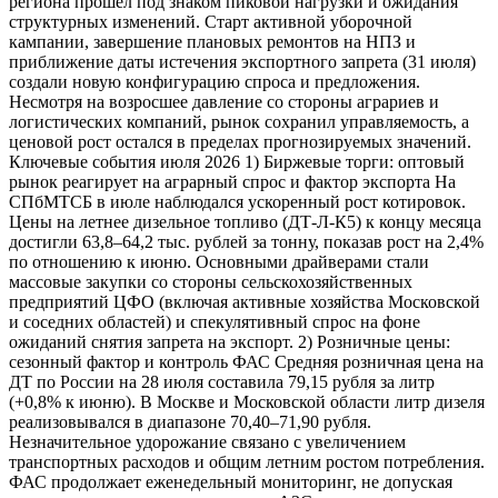
региона прошел под знаком пиковой нагрузки и ожидания
структурных изменений. Старт активной уборочной
кампании, завершение плановых ремонтов на НПЗ и
приближение даты истечения экспортного запрета (31 июля)
создали новую конфигурацию спроса и предложения.
Несмотря на возросшее давление со стороны аграриев и
логистических компаний, рынок сохранил управляемость, а
ценовой рост остался в пределах прогнозируемых значений.
Ключевые события июля 2026 1) Биржевые торги: оптовый
рынок реагирует на аграрный спрос и фактор экспорта На
СПбМТСБ в июле наблюдался ускоренный рост котировок.
Цены на летнее дизельное топливо (ДТ-Л-К5) к концу месяца
достигли 63,8–64,2 тыс. рублей за тонну, показав рост на 2,4%
по отношению к июню. Основными драйверами стали
массовые закупки со стороны сельскохозяйственных
предприятий ЦФО (включая активные хозяйства Московской
и соседних областей) и спекулятивный спрос на фоне
ожиданий снятия запрета на экспорт. 2) Розничные цены:
сезонный фактор и контроль ФАС Средняя розничная цена на
ДТ по России на 28 июля составила 79,15 рубля за литр
(+0,8% к июню). В Москве и Московской области литр дизеля
реализовывался в диапазоне 70,40–71,90 рубля.
Незначительное удорожание связано с увеличением
транспортных расходов и общим летним ростом потребления.
ФАС продолжает еженедельный мониторинг, не допуская