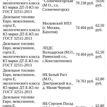
"Солнечногорская"
59,00
экологического класса
70 238 руб.
(М О., г.о.
руб.
К5 марки ДТ-Л-К5 по
Солнечногорск)
ГОСТ 32511-2013
Дизельное топливо
Евро, межсезонное,
Московский НПЗ
сорта Е,
62,50
(г. Москва,
74 404 руб.
экологического класса
руб.
Капотня)
К5 марки ДТ-Е-К5 по
ГОСТ 32511-2013
Дизельное топливо
Евро, межсезонное,
ЛПДС
сорта Е,
Володарская (М.О.,
62,50
74 404 руб.
экологического класса
Раменский г.о.,
руб.
К5 марки ДТ-Е-К5 по
с.Константиново)
ГОСТ 32511-2013
Дизельное топливо
Евро, межсезонное,
НБ Белый Раст
сорта Е,
(М.О.,
62,80
74 761 руб.
экологического класса
Дмитровский м.о.,
руб.
К5 марки ДТ-Е-К5 по
д. Малая Черная)
ГОСТ 32511-2013
Дизельное топливо
Евро, межсезонное,
НБ Сергиев Посад
сорта Е,
62,80