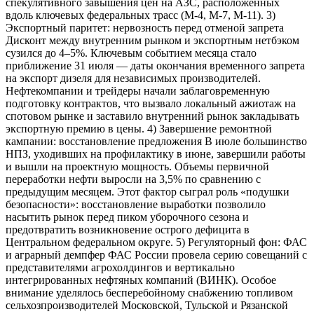
спекулятивного завышения цен на АЗС, расположенных
вдоль ключевых федеральных трасс (М-4, М-7, М-11). 3)
Экспортный паритет: нервозность перед отменой запрета
Дисконт между внутренним рынком и экспортным нетбэком
сузился до 4–5%. Ключевым событием месяца стало
приближение 31 июля — даты окончания временного запрета
на экспорт дизеля для независимых производителей.
Нефтекомпании и трейдеры начали заблаговременную
подготовку контрактов, что вызвало локальный ажиотаж на
спотовом рынке и заставило внутренний рынок закладывать
экспортную премию в цены. 4) Завершение ремонтной
кампании: восстановление предложения В июле большинство
НПЗ, уходивших на профилактику в июне, завершили работы
и вышли на проектную мощность. Объемы первичной
переработки нефти выросли на 3,5% по сравнению с
предыдущим месяцем. Этот фактор сыграл роль «подушки
безопасности»: восстановление выработки позволило
насытить рынок перед пиком уборочного сезона и
предотвратить возникновение острого дефицита в
Центральном федеральном округе. 5) Регуляторный фон: ФАС
и аграрный демпфер ФАС России провела серию совещаний с
представителями агрохолдингов и вертикально
интегрированных нефтяных компаний (ВИНК). Особое
внимание уделялось бесперебойному снабжению топливом
сельхозпроизводителей Московской, Тульской и Рязанской