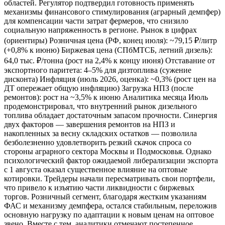
областей. Регулятор подтвердил готовность применять
механизмы финансового стимулирования (аграрный демпфер)
для компенсации части затрат фермеров, что снизило
социальную напряженность в регионе. Рынок в цифрах
(ориентиры) Розничная цена (РФ, конец июля): ~79,15 ₽/литр
(+0,8% к июню) Биржевая цена (СПбМТСБ, летний дизель):
64,0 тыс. ₽/тонна (рост на 2,4% к концу июня) Отставание от
экспортного паритета: 4–5% для дизтоплива (сужение
дисконта) Инфляция (июль 2026, оценка): ~0,3% (рост цен на
ДТ опережает общую инфляцию) Загрузка НПЗ (после
ремонтов): рост на ~3,5% к июню Аналитика месяца Июль
продемонстрировал, что внутренний рынок дизельного
топлива обладает достаточным запасом прочности. Синергия
двух факторов — завершения ремонтов на НПЗ и
накопленных за весну складских остатков — позволила
безболезненно удовлетворить резкий скачок спроса со
стороны аграрного сектора Москвы и Подмосковья. Однако
психологический фактор ожидаемой либерализации экспорта
с 1 августа оказал существенное влияние на оптовые
котировки. Трейдеры начали пересматривать свои портфели,
что привело к изъятию части ликвидности с биржевых
торгов. Розничный сегмент, благодаря жестким указаниям
ФАС и механизму демпфера, остался стабильным, переложив
основную нагрузку по адаптации к новым ценам на оптовое
звено. Вместе с тем, аналитики отмечают постепенное