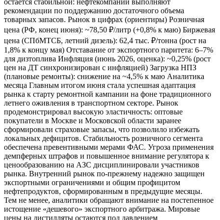
остается стабильной: нефтекомпании выполняют
рекомендации по поддержанию достаточного объема
товарных запасов. Рынок в цифрах (ориентиры) Розничная
цена (РФ, конец июня): ~78,50 ₽/литр (+0,8% к маю) Биржевая
цена (СПбМТСБ, летний дизель): 62,4 тыс. ₽/тонна (рост на
1,8% к концу мая) Отставание от экспортного паритета: 6–7%
для дизтоплива Инфляция (июнь 2026, оценка): ~0,25% (рост
цен на ДТ синхронизирован с инфляцией) Загрузка НПЗ
(плановые ремонты): снижение на ~4,5% к маю Аналитика
месяца Главным итогом июня стала успешная адаптация
рынка к старту ремонтной кампании на фоне традиционного
летнего оживления в транспортном секторе. Рынок
продемонстрировал высокую эластичность: оптовые
покупатели в Москве и Московской области заранее
сформировали страховые запасы, что позволило избежать
локальных дефицитов. Стабильность розничного сегмента
обеспечена превентивными мерами ФАС. Угроза применения
демпферных штрафов и повышенное внимание регулятора к
ценообразованию на АЗС дисциплинировали участников
рынка. Внутренний рынок по-прежнему надежно защищен
экспортными ограничениями и общим профицитом
нефтепродуктов, сформированным в предыдущие месяцы.
Тем не менее, аналитики обращают внимание на постепенное
истощение «дешевого» экспортного арбитража. Мировые
цены на дистилляты остаются под давлением