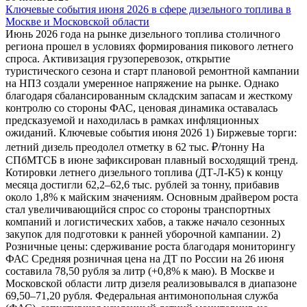
Ключевые события июня 2026 в сфере дизельного топлива в
Москве и Московской области
Июнь 2026 года на рынке дизельного топлива столичного
региона прошел в условиях формирования пикового летнего
спроса. Активизация грузоперевозок, открытие
туристического сезона и старт плановой ремонтной кампании
на НПЗ создали умеренное напряжение на рынке. Однако
благодаря сбалансированным складским запасам и жесткому
контролю со стороны ФАС, ценовая динамика оставалась
предсказуемой и находилась в рамках инфляционных
ожиданий. Ключевые события июня 2026 1) Биржевые торги:
летний дизель преодолел отметку в 62 тыс. ₽/тонну На
СПбМТСБ в июне зафиксирован плавный восходящий тренд.
Котировки летнего дизельного топлива (ДТ-Л-К5) к концу
месяца достигли 62,2–62,6 тыс. рублей за тонну, прибавив
около 1,8% к майским значениям. Основным драйвером роста
стал увеличивающийся спрос со стороны транспортных
компаний и логистических хабов, а также начало сезонных
закупок для подготовки к ранней уборочной кампании. 2)
Розничные цены: сдерживание роста благодаря мониторингу
ФАС Средняя розничная цена на ДТ по России на 26 июня
составила 78,50 рубля за литр (+0,8% к маю). В Москве и
Московской области литр дизеля реализовывался в диапазоне
69,50–71,20 рубля. Федеральная антимонопольная служба