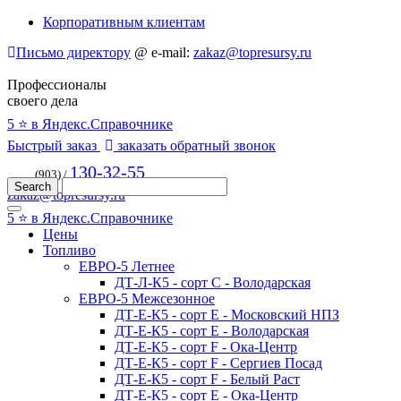
Корпоративным клиентам
Письмо директору
@
e-mail:
zakaz@topresursy.ru
Профессионалы
своего дела
5 ⭐️ в Яндекс.Справочнике
Быстрый заказ
заказать обратный звонок
130-32-55
(903) /
zakaz@topresursy.ru
5 ⭐️ в Яндекс.Справочнике
Цены
Топливо
ЕВРО-5 Летнее
ДТ-Л-К5 - сорт С - Володарская
ЕВРО-5 Межсезонное
ДТ-Е-К5 - сорт E - Московский НПЗ
ДТ-Е-К5 - сорт E - Володарская
ДТ-Е-К5 - сорт F - Ока-Центр
ДТ-Е-К5 - сорт F - Сергиев Посад
ДТ-Е-К5 - сорт F - Белый Раст
ДТ-Е-К5 - сорт E - Ока-Центр