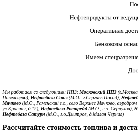
По
Нефтепродукты от ведущи
Оперативная дост
Бензовозы осна
Имеем спецразреше
Дос
Мы работаем со следующими НПЗ:
Московский НПЗ
(г.Москва
Павельцево),
Нефтебаза Союз
(М.О., г.Сергиев Посад),
Нефтеб
Мячково
(М.О., Раменский г.о., село Верхнее Мячково, аэродром
ул.Красная, д.15),
Нефтебаза Рострейд
(М.О., г.о. Серпухов),
Н
Нефтебаза Сатурн
(М.О., г.о.Дмитров, д.Малая Черная)
Рассчитайте стоимость топлива и дост