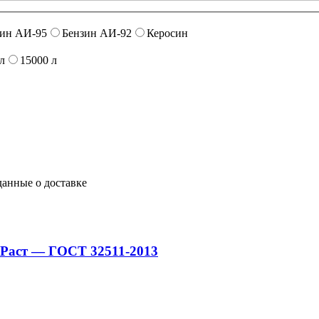
зин АИ-95
Бензин АИ-92
Керосин
л
15000 л
данные о доставке
й Раст — ГОСТ 32511-2013