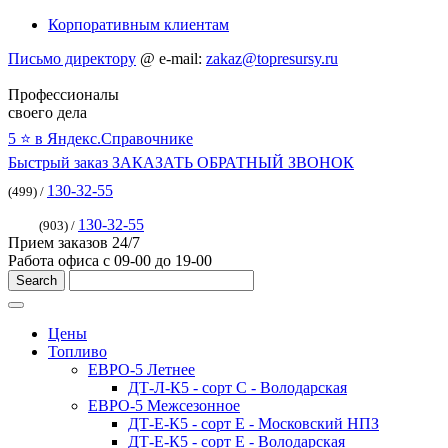
Корпоративным клиентам
Письмо директору
@
e-mail:
zakaz@topresursy.ru
Профессионалы
своего дела
5 ⭐️ в Яндекс.Справочнике
Быстрый заказ
ЗАКАЗАТЬ ОБРАТНЫЙ ЗВОНОК
130-32-55
(499) /
130-32-55
(903) /
Прием заказов 24/7
Работа офиса с 09-00 до 19-00
Цены
Топливо
ЕВРО-5 Летнее
ДТ-Л-К5 - сорт С - Володарская
ЕВРО-5 Межсезонное
ДТ-Е-К5 - сорт E - Московский НПЗ
ДТ-Е-К5 - сорт E - Володарская