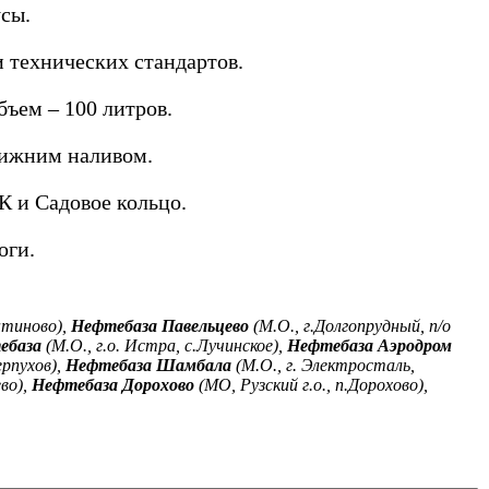
сы.
 технических стандартов.
ъем – 100 литров.
нижним наливом.
 и Садовое кольцо.
оги.
нтиново),
Нефтебаза Павельцево
(М.О., г.Долгопрудный, п/о
ебаза
(М.О., г.о. Истра, с.Лучинское),
Нефтебаза Аэродром
ерпухов),
Нефтебаза Шамбала
(М.О., г. Электросталь,
во),
Нефтебаза Дорохово
(МО, Рузский г.о., п.Дорохово),