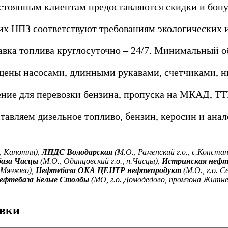
стоянным клиентам предоставляются скидки и бону
х НПЗ соответствуют требованиям экологических и
авка топлива круглосуточно – 24/7. Минимальный об
щены насосами, длинными рукавами, счетчиками, 
ние для перевозки бензина, пропуска на МКАД, ТТК
тавляем дизельное топливо, бензин, керосин и анал
, Капотня),
ЛПДС Володарская
(М.О., Раменский г.о., с.Конста
аза Часцы
(М.О., Одинцовский г.о., п.Часцы),
Истринская нефт
 Мячково),
Нефтебаза ОКА ЦЕНТР нефтепродукт
(М.О., г.о. С
ефтебаза Белые Столбы
(МО, г.о. Домодедово, промзона Житне
авки