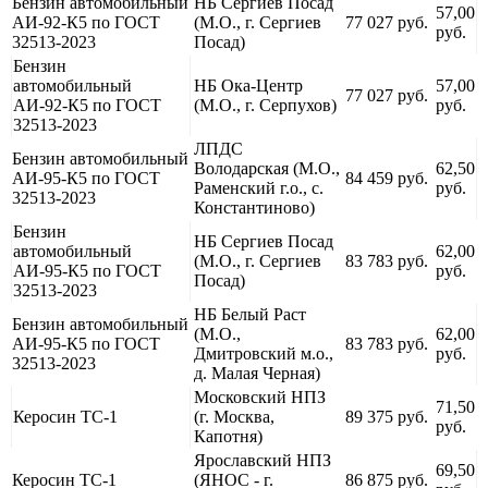
Бензин автомобильный
НБ Сергиев Посад
57,00
АИ-92-К5 по ГОСТ
(М.О., г. Сергиев
77 027 руб.
руб.
32513-2023
Посад)
Бензин
автомобильный
НБ Ока-Центр
57,00
77 027 руб.
АИ-92-К5 по ГОСТ
(М.О., г. Серпухов)
руб.
32513-2023
ЛПДС
Бензин автомобильный
Володарская (М.О.,
62,50
АИ-95-К5 по ГОСТ
84 459 руб.
Раменский г.о., с.
руб.
32513-2023
Константиново)
Бензин
НБ Сергиев Посад
автомобильный
62,00
(М.О., г. Сергиев
83 783 руб.
АИ-95-К5 по ГОСТ
руб.
Посад)
32513-2023
НБ Белый Раст
Бензин автомобильный
(М.О.,
62,00
АИ-95-К5 по ГОСТ
83 783 руб.
Дмитровский м.о.,
руб.
32513-2023
д. Малая Черная)
Московский НПЗ
71,50
Керосин ТС-1
(г. Москва,
89 375 руб.
руб.
Капотня)
Ярославский НПЗ
69,50
Керосин ТС-1
(ЯНОС - г.
86 875 руб.