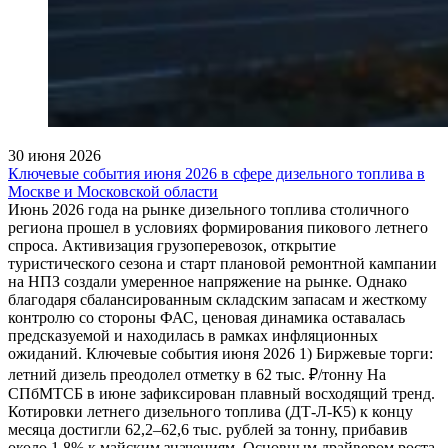
30 июня 2026
Ключевые события июня 2026 в сфере дизельного топлива в
Москве и Московской области
Июнь 2026 года на рынке дизельного топлива столичного
региона прошел в условиях формирования пикового летнего
спроса. Активизация грузоперевозок, открытие
туристического сезона и старт плановой ремонтной кампании
на НПЗ создали умеренное напряжение на рынке. Однако
благодаря сбалансированным складским запасам и жесткому
контролю со стороны ФАС, ценовая динамика оставалась
предсказуемой и находилась в рамках инфляционных
ожиданий. Ключевые события июня 2026 1) Биржевые торги:
летний дизель преодолел отметку в 62 тыс. ₽/тонну На
СПбМТСБ в июне зафиксирован плавный восходящий тренд.
Котировки летнего дизельного топлива (ДТ-Л-К5) к концу
месяца достигли 62,2–62,6 тыс. рублей за тонну, прибавив
около 1,8% к майским значениям. Основным драйвером роста