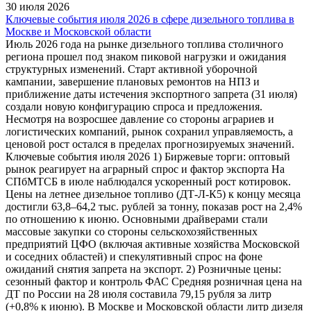
30 июля 2026
Ключевые события июля 2026 в сфере дизельного топлива в
Москве и Московской области
Июль 2026 года на рынке дизельного топлива столичного
региона прошел под знаком пиковой нагрузки и ожидания
структурных изменений. Старт активной уборочной
кампании, завершение плановых ремонтов на НПЗ и
приближение даты истечения экспортного запрета (31 июля)
создали новую конфигурацию спроса и предложения.
Несмотря на возросшее давление со стороны аграриев и
логистических компаний, рынок сохранил управляемость, а
ценовой рост остался в пределах прогнозируемых значений.
Ключевые события июля 2026 1) Биржевые торги: оптовый
рынок реагирует на аграрный спрос и фактор экспорта На
СПбМТСБ в июле наблюдался ускоренный рост котировок.
Цены на летнее дизельное топливо (ДТ-Л-К5) к концу месяца
достигли 63,8–64,2 тыс. рублей за тонну, показав рост на 2,4%
по отношению к июню. Основными драйверами стали
массовые закупки со стороны сельскохозяйственных
предприятий ЦФО (включая активные хозяйства Московской
и соседних областей) и спекулятивный спрос на фоне
ожиданий снятия запрета на экспорт. 2) Розничные цены:
сезонный фактор и контроль ФАС Средняя розничная цена на
ДТ по России на 28 июля составила 79,15 рубля за литр
(+0,8% к июню). В Москве и Московской области литр дизеля