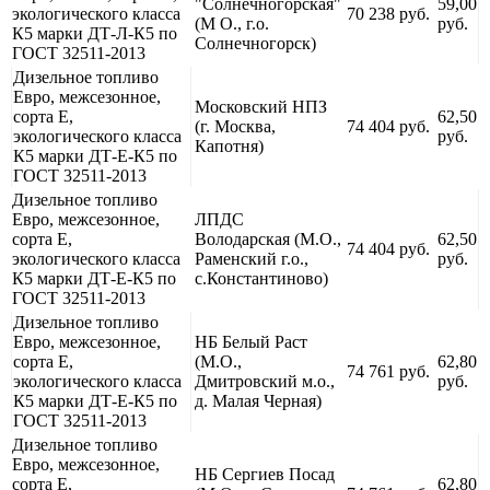
"Солнечногорская"
59,00
экологического класса
70 238 руб.
(М О., г.о.
руб.
К5 марки ДТ-Л-К5 по
Солнечногорск)
ГОСТ 32511-2013
Дизельное топливо
Евро, межсезонное,
Московский НПЗ
сорта Е,
62,50
(г. Москва,
74 404 руб.
экологического класса
руб.
Капотня)
К5 марки ДТ-Е-К5 по
ГОСТ 32511-2013
Дизельное топливо
Евро, межсезонное,
ЛПДС
сорта Е,
Володарская (М.О.,
62,50
74 404 руб.
экологического класса
Раменский г.о.,
руб.
К5 марки ДТ-Е-К5 по
с.Константиново)
ГОСТ 32511-2013
Дизельное топливо
Евро, межсезонное,
НБ Белый Раст
сорта Е,
(М.О.,
62,80
74 761 руб.
экологического класса
Дмитровский м.о.,
руб.
К5 марки ДТ-Е-К5 по
д. Малая Черная)
ГОСТ 32511-2013
Дизельное топливо
Евро, межсезонное,
НБ Сергиев Посад
сорта Е,
62,80