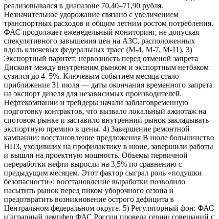
реализовывался в диапазоне 70,40–71,90 рубля.
Незначительное удорожание связано с увеличением
транспортных расходов и общим летним ростом потребления.
ФАС продолжает еженедельный мониторинг, не допуская
спекулятивного завышения цен на АЗС, расположенных
вдоль ключевых федеральных трасс (М-4, М-7, М-11). 3)
Экспортный паритет: нервозность перед отменой запрета
Дисконт между внутренним рынком и экспортным нетбэком
сузился до 4–5%. Ключевым событием месяца стало
приближение 31 июля — даты окончания временного запрета
на экспорт дизеля для независимых производителей.
Нефтекомпании и трейдеры начали заблаговременную
подготовку контрактов, что вызвало локальный ажиотаж на
спотовом рынке и заставило внутренний рынок закладывать
экспортную премию в цены. 4) Завершение ремонтной
кампании: восстановление предложения В июле большинство
НПЗ, уходивших на профилактику в июне, завершили работы
и вышли на проектную мощность. Объемы первичной
переработки нефти выросли на 3,5% по сравнению с
предыдущим месяцем. Этот фактор сыграл роль «подушки
безопасности»: восстановление выработки позволило
насытить рынок перед пиком уборочного сезона и
предотвратить возникновение острого дефицита в
Центральном федеральном округе. 5) Регуляторный фон: ФАС
и аграрный демпфер ФАС России провела серию совещаний с