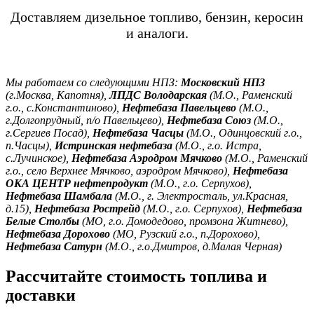
Доставляем дизельное топливо, бензин, керосин
и аналоги.
Мы работаем со следующими НПЗ:
Московский НПЗ
(г.Москва, Капотня),
ЛПДС Володарская
(М.О., Раменский
г.о., с.Константиново),
Нефтебаза Павельцево
(М.О.,
г.Долгопрудный, п/о Павельцево),
Нефтебаза Союз
(М.О.,
г.Сергиев Посад),
Нефтебаза Часцы
(М.О., Одинцовский г.о.,
п.Часцы),
Истринская нефтебаза
(М.О., г.о. Истра,
с.Лучинское),
Нефтебаза Аэродром Мячково
(М.О., Раменский
г.о., село Верхнее Мячково, аэродром Мячково),
Нефтебаза
ОКА ЦЕНТР нефтепродукт
(М.О., г.о. Серпухов),
Нефтебаза Шамбала
(М.О., г. Электросталь, ул.Красная,
д.15),
Нефтебаза Рострейд
(М.О., г.о. Серпухов),
Нефтебаза
Белые Столбы
(МО, г.о. Домодедово, промзона Житнево),
Нефтебаза Дорохово
(МО, Рузский г.о., п.Дорохово),
Нефтебаза Сатурн
(М.О., г.о.Дмитров, д.Малая Черная)
Рассчитайте стоимость топлива и
доставки