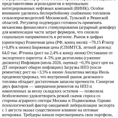
представителями агрохолдингов и вертикально
интегрированных нефтяных компаний (ВИНК). Особое
внимание уделялось бесперебойному снабжению топливом
сельхозпроизводителей Московской, Тульской и Рязанской
областей. Регулятор подтвердил готовность применять
механизмы финансового стимулирования (аграрный демпфер)
для компенсации части затрат фермеров, что снизило
социальную напряженность в регионе. Рынок в цифрах
(ориентиры) Розничная цена (РФ, конец июля): ~79,15 ₽/литр
(+0,8% к июню) Биржевая цена (СПбМТСБ, летний дизель):
64,0 тыс. ₽/тонна (рост на 2,4% к концу июня) Отставание от
экспортного паритета: 4–5% для дизтоплива (сужение
дисконта) Инфляция (июль 2026, оценка): ~0,3% (рост цен на
ДТ опережает общую инфляцию) Загрузка НПЗ (после
ремонтов): рост на ~3,5% к июню Аналитика месяца Июль
продемонстрировал, что внутренний рынок дизельного
топлива обладает достаточным запасом прочности. Синергия
двух факторов — завершения ремонтов на НПЗ и
накопленных за весну складских остатков — позволила
безболезненно удовлетворить резкий скачок спроса со
стороны аграрного сектора Москвы и Подмосковья. Однако
психологический фактор ожидаемой либерализации экспорта
с 1 августа оказал существенное влияние на оптовые
котировки. Трейдеры начали пересматривать свои портфели,