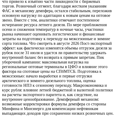
что привело к изъятию части ликвидности с биржевых
торгов. Розничный сегмент, благодаря жестким указаниям
ФАС и механизму демпфера, остался стабильным, переложив
основную нагрузку по адаптации к новым ценам на оптовое
звено. Вместе с тем, аналитики отмечают постепенное
исчерпание ресурса летнего дизеля. По мере приближения
осени и снижения температур в ночные часы, участники
рынка начинают оценивать логистические и финансовые
затраты на подготовку к переходу на межсезонные и зимние
сорта топлива. Что смотреть в августе 2026 Пост-экспортный
эффект: как фактически изменятся объемы отгрузок дизеля за
рубеж после 31 июля и удастся ли правительству удержать
внутренний баланс без возврата к прямым запретам. Пик
уборочной кампании: максимальная нагрузка на
региональные оптовые терминалы в ЦФО и влияние этого
фактора на спотовые цены на СПбМТСБ. Подготовка к
межсезонью: начало выработки и первые отгрузки
арктического и зимнего дизельного топлива, оценка
готовности НПЗ к сезонному переходу. Макроэкономика и
курс рубля: влияние летней бюджетной и валютной политики
на расчеты экспортного паритета и, как следствие, на
внутреннее ценообразование. Демпферный механизм:
возможные корректировки формулы демпфера со стороны
Минфина и Минэнерго для компенсации нефтяникам
выпадающих доходов при сохранении низких розничных цен.