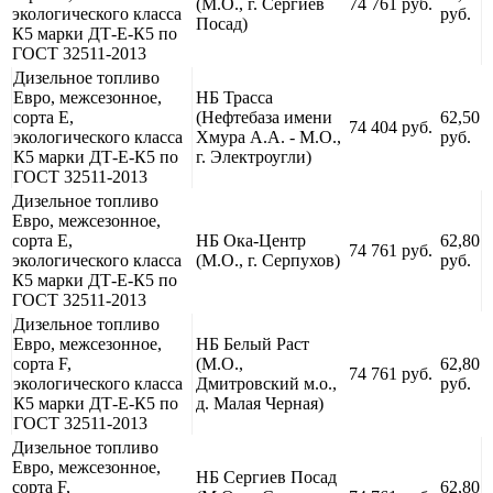
(М.О., г. Сергиев
74 761 руб.
экологического класса
руб.
Посад)
К5 марки ДТ-Е-К5 по
ГОСТ 32511-2013
Дизельное топливо
Евро, межсезонное,
НБ Трасса
сорта Е,
(Нефтебаза имени
62,50
74 404 руб.
экологического класса
Хмура А.А. - М.О.,
руб.
К5 марки ДТ-Е-К5 по
г. Электроугли)
ГОСТ 32511-2013
Дизельное топливо
Евро, межсезонное,
сорта Е,
НБ Ока-Центр
62,80
74 761 руб.
экологического класса
(М.О., г. Серпухов)
руб.
К5 марки ДТ-Е-К5 по
ГОСТ 32511-2013
Дизельное топливо
Евро, межсезонное,
НБ Белый Раст
сорта F,
(М.О.,
62,80
74 761 руб.
экологического класса
Дмитровский м.о.,
руб.
К5 марки ДТ-Е-К5 по
д. Малая Черная)
ГОСТ 32511-2013
Дизельное топливо
Евро, межсезонное,
НБ Сергиев Посад
сорта F,
62,80