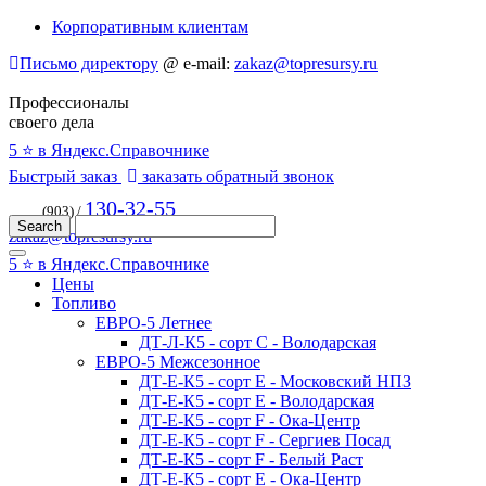
Корпоративным клиентам
Письмо директору
@
e-mail:
zakaz@topresursy.ru
Профессионалы
своего дела
5 ⭐️ в Яндекс.Справочнике
Быстрый заказ
заказать обратный звонок
130-32-55
(903) /
zakaz@topresursy.ru
5 ⭐️ в Яндекс.Справочнике
Цены
Топливо
ЕВРО-5 Летнее
ДТ-Л-К5 - сорт С - Володарская
ЕВРО-5 Межсезонное
ДТ-Е-К5 - сорт E - Московский НПЗ
ДТ-Е-К5 - сорт E - Володарская
ДТ-Е-К5 - сорт F - Ока-Центр
ДТ-Е-К5 - сорт F - Сергиев Посад
ДТ-Е-К5 - сорт F - Белый Раст
ДТ-Е-К5 - сорт E - Ока-Центр