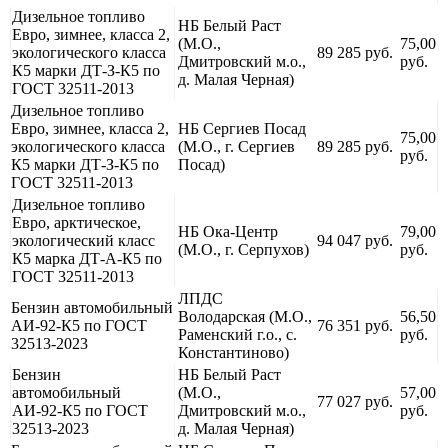
Дизельное топливо
НБ Белый Раст
Евро, зимнее, класса 2,
(М.О.,
75,00
экологического класса
89 285 руб.
Дмитровский м.о.,
руб.
К5 марки ДТ-З-К5 по
д. Малая Черная)
ГОСТ 32511-2013
Дизельное топливо
Евро, зимнее, класса 2,
НБ Сергиев Посад
75,00
экологического класса
(М.О., г. Сергиев
89 285 руб.
руб.
К5 марки ДТ-З-К5 по
Посад)
ГОСТ 32511-2013
Дизельное топливо
Евро, арктическое,
НБ Ока-Центр
79,00
экологический класс
94 047 руб.
(М.О., г. Серпухов)
руб.
К5 марка ДТ-А-К5 по
ГОСТ 32511-2013
ЛПДС
Бензин автомобильный
Володарская (М.О.,
56,50
АИ-92-К5 по ГОСТ
76 351 руб.
Раменский г.о., с.
руб.
32513-2023
Константиново)
Бензин
НБ Белый Раст
автомобильный
(М.О.,
57,00
77 027 руб.
АИ-92-К5 по ГОСТ
Дмитровский м.о.,
руб.
32513-2023
д. Малая Черная)