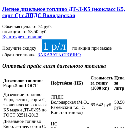
Летнее дизельное топливо ДТ-Л-К5 (экокласс К5,
сорт С) с ЛПДС Володарская
Обычная цена: от 74 руб.
по акции:
от 58,50 руб.
Купить дез. топливо
1 р/л
Получите скидку
по акции при заказе
обратного звонка
ЗАКАЗАТЬ СРОЧНО
Оптовый прайс лист дизельного топлива
Стоимость
Цена
Дизельное топливо
Нефтебаза (НБ)
за тонну
за
Евро-5 по ГОСТ
(1000 кг.)
литр
Дизельное топливо
ЛПДС
Евро, летнее, сорта С,
Володарская (М.О.,
58,50
экологического класса
69 642 руб.
Раменский г.о., с.
руб.
К5 марки ДТ-Л-К5 по
Константиново)
ГОСТ 32511-2013
Дизельное топливо
НС
Евро, летнее, сорта С,